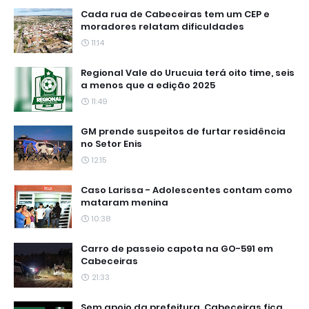
Cada rua de Cabeceiras tem um CEP e
moradores relatam dificuldades
11:14
Regional Vale do Urucuia terá oito time, seis
a menos que a edição 2025
11:49
GM prende suspeitos de furtar residência
no Setor Enis
12:15
Caso Larissa - Adolescentes contam como
mataram menina
10:38
Carro de passeio capota na GO-591 em
Cabeceiras
21:33
Sem apoio da prefeitura, Cabeceiras fica