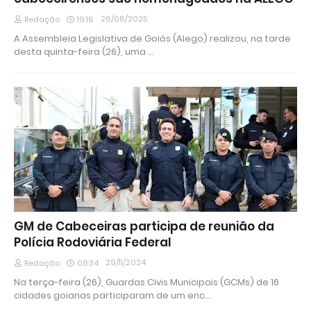
26/06/2025
Redação
19:16
A Assembleia Legislativa de Goiás (Alego) realizou, na tarde
desta quinta-feira (26), uma …
GM de Cabeceiras participa de reunião da
Polícia Rodoviária Federal
29/11/2024
Redação
08:34
Na terça-feira (26), Guardas Civis Municipais (GCMs) de 16
cidades goianas participaram de um enc…