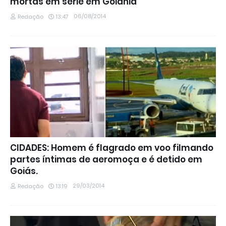
mortas em série em Goiânia
06/08/2014
Redação
13:47
CIDADES: Homem é flagrado em voo filmando
partes íntimas de aeromoça e é detido em
Goiás.
29/03/2014
Redação
13:19