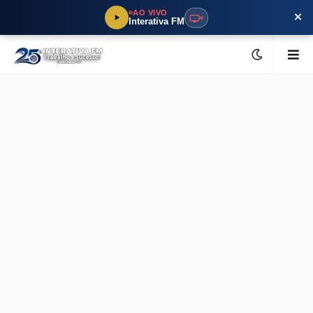
×
AO VIVO
Interativa FM