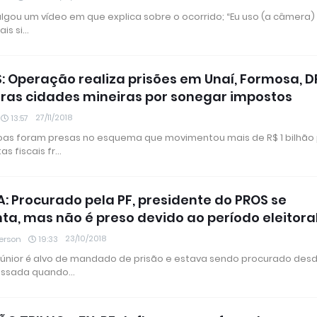
ulgou um vídeo em que explica sobre o ocorrido; “Eu uso (a câmera)
ais si…
: Operação realiza prisões em Unaí, Formosa, D
tras cidades mineiras por sonegar impostos
27/11/2018
13:57
as foram presas no esquema que movimentou mais de R$ 1 bilhão
s fiscais fr…
A: Procurado pela PF, presidente do PROS se
ta, mas não é preso devido ao período eleitora
23/10/2018
erson
19:33
Júnior é alvo de mandado de prisão e estava sendo procurado des
ssada quando…