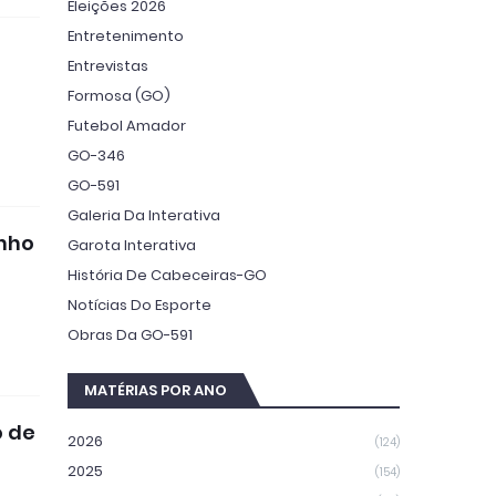
Eleições 2026
Entretenimento
Entrevistas
Formosa (GO)
Futebol Amador
GO-346
GO-591
Galeria Da Interativa
unho
Garota Interativa
História De Cabeceiras-GO
Notícias Do Esporte
Obras Da GO-591
MATÉRIAS POR ANO
o de
2026
(124)
2025
(154)