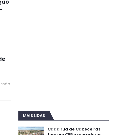
ação
-
de
issão
MAIS LIDAS
Cada rua de Cabeceiras
tem um CEP e moradores