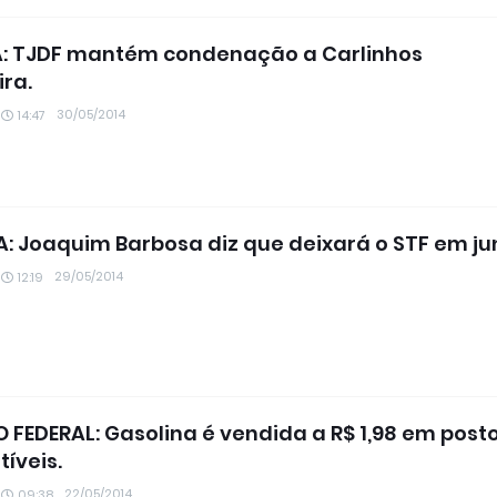
A: TJDF mantém condenação a Carlinhos
ra.
30/05/2014
14:47
A: Joaquim Barbosa diz que deixará o STF em j
29/05/2014
12:19
O FEDERAL: Gasolina é vendida a R$ 1,98 em post
íveis.
22/05/2014
09:38