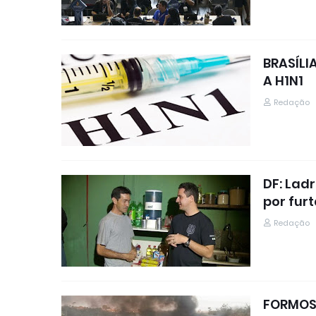
BRASÍLI
A H1N1
Redação
DF: Lad
por furt
Redação
FORMOSA