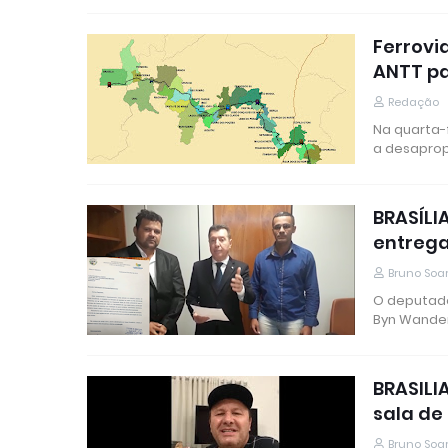
Ferrovi
ANTT pa
Redação
Na quarta-f
a desapro
BRASÍLI
entrega
Bruno Soa
O deputado
Byn Wande
BRASILI
sala de
Bruno Soa