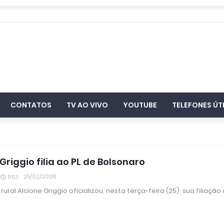
CONTATOS
TV AO VIVO
YOUTUBE
TELEFONES ÚT
Griggio filia ao PL de Bolsonaro
25/02/2026
11:53
rural Alcione Griggio oficializou, nesta terça-feira (25), sua filiação