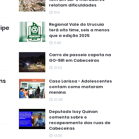
relatam dificuldades
11:14
Regional Vale do Urucuia
ripe
terá oito time, seis a menos
que a edição 2025
11:49
Carro de passeio capota na
GO-591 em Cabeceiras
21:33
ns
Caso Larissa - Adolescentes
contam como mataram
menina
10:38
Deputado Issy Quinan
comenta sobre o
recapeamento das ruas de
Cabeceiras
13:05