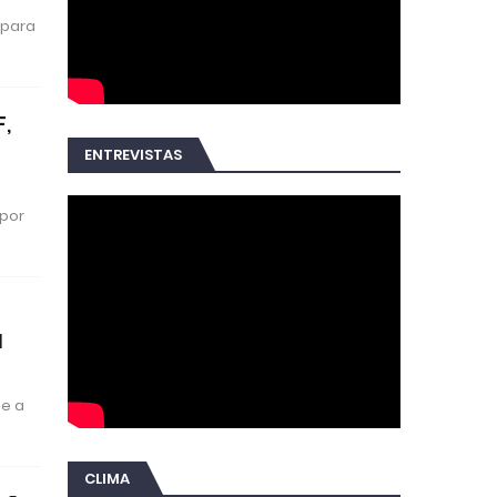
 para
F,
ENTREVISTAS
 por
l
de a
CLIMA