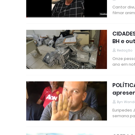
Cantor div
filmar anim
CIDADES
BH e ou
Redação
Onze pesso
ano em nota
POLÍTIC
apresen
Byn Wand
Euripedes 
semana pa