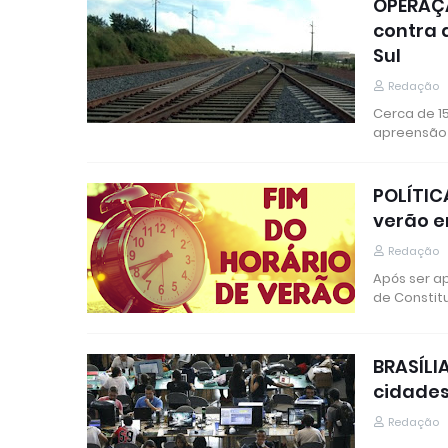
OPERAÇÃ
contra 
Sul
Redação
Cerca de 1
apreensão 
POLÍTIC
verão e
Redação
Após ser a
de Constit
BRASÍLI
cidades
Redação