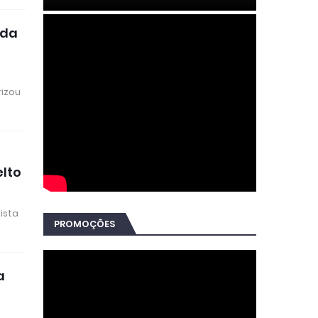
 da
rizou
elto
ista
PROMOÇÕES
a