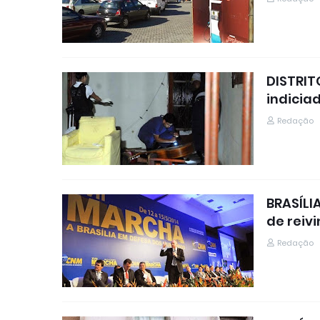
DISTRIT
indiciad
Redação
BRASÍLI
de reiv
Redação