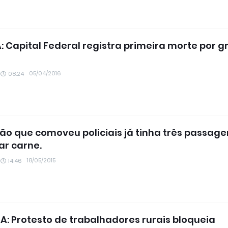
A: Capital Federal registra primeira morte por g
05/04/2016
08:24
rão que comoveu policiais já tinha três passage
ar carne.
18/05/2015
14:46
: Protesto de trabalhadores rurais bloqueia