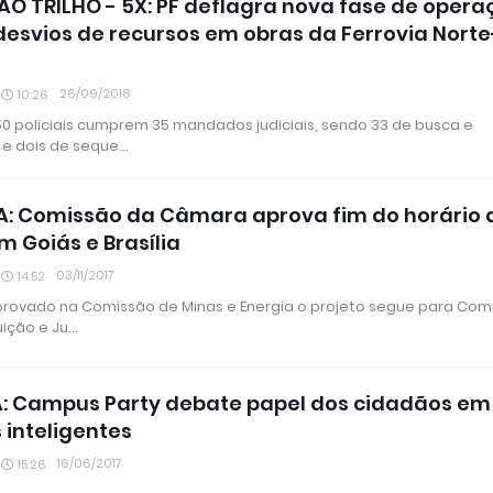
O TRILHO - 5X: PF deflagra nova fase de oper
desvios de recursos em obras da Ferrovia Norte
26/09/2018
10:26
50 policiais cumprem 35 mandados judiciais, sendo 33 de busca e
e dois de seque…
A: Comissão da Câmara aprova fim do horário 
m Goiás e Brasília
03/11/2017
14:52
provado na Comissão de Minas e Energia o projeto segue para Com
uição e Ju…
A: Campus Party debate papel dos cidadãos em
 inteligentes
16/06/2017
15:26