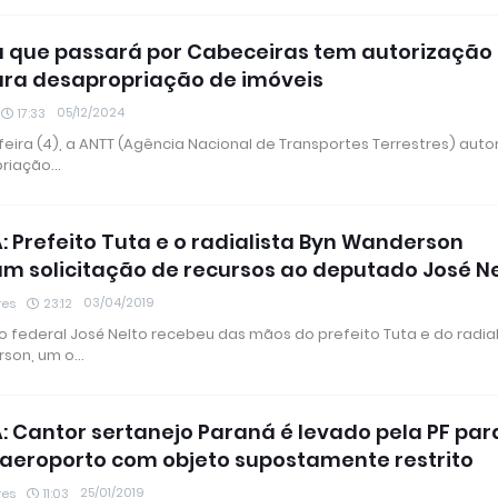
a que passará por Cabeceiras tem autorização
ra desapropriação de imóveis
05/12/2024
17:33
eira (4), a ANTT (Agência Nacional de Transportes Terrestres) auto
priação…
A: Prefeito Tuta e o radialista Byn Wanderson
m solicitação de recursos ao deputado José N
03/04/2019
res
23:12
 federal José Nelto recebeu das mãos do prefeito Tuta e do radial
rson, um o…
A: Cantor sertanejo Paraná é levado pela PF par
 aeroporto com objeto supostamente restrito
25/01/2019
res
11:03