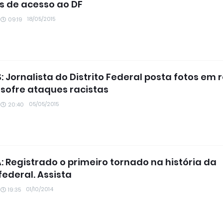
s de acesso ao DF
18/05/2015
09:19
: Jornalista do Distrito Federal posta fotos em 
e sofre ataques racistas
05/05/2015
20:40
A: Registrado o primeiro tornado na história da
federal. Assista
01/10/2014
19:35