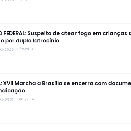
O FEDERAL: Suspeito de atear fogo em crianças 
o por duplo latrocínio
19/05/2014
20:35
A: XVII Marcha a Brasília se encerra com docum
indicação
16/05/2014
09:37