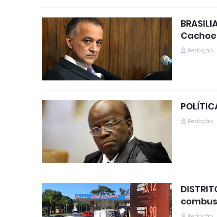
BRASILI
Cachoei
Redação
POLÍTIC
Redação
DISTRIT
combust
Redação