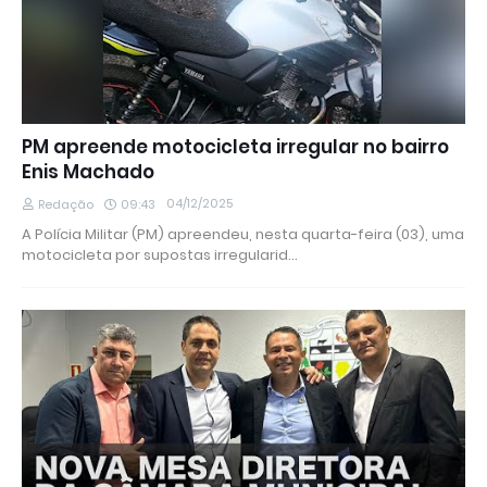
PM apreende motocicleta irregular no bairro
Enis Machado
04/12/2025
Redação
09:43
A Polícia Militar (PM) apreendeu, nesta quarta-feira (03), uma
motocicleta por supostas irregularid…