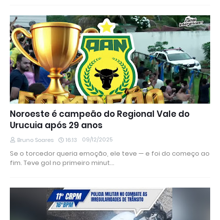
Noroeste é campeão do Regional Vale do
Urucuia após 29 anos
09/12/2025
Bruno Soares
16:13
Se o torcedor queria emoção, ele teve — e foi do começo ao
fim. Teve gol no primeiro minut…