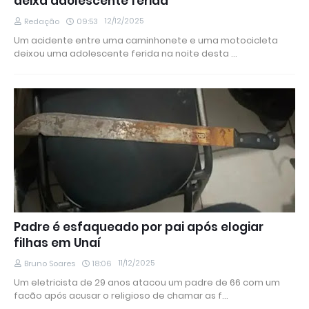
deixa adolescente ferida
12/12/2025
Redação
09:53
Um acidente entre uma caminhonete e uma motocicleta
deixou uma adolescente ferida na noite desta …
Padre é esfaqueado por pai após elogiar
filhas em Unaí
11/12/2025
Bruno Soares
18:06
Um eletricista de 29 anos atacou um padre de 66 com um
facão após acusar o religioso de chamar as f…