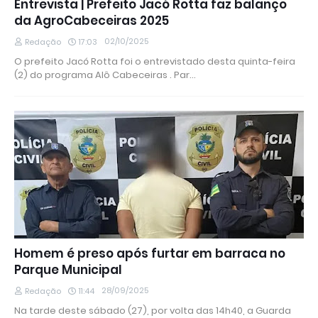
Entrevista | Prefeito Jacó Rotta faz balanço
da AgroCabeceiras 2025
02/10/2025
Redação
17:03
O prefeito Jacó Rotta foi o entrevistado desta quinta-feira
(2) do programa Alô Cabeceiras . Par…
Homem é preso após furtar em barraca no
Parque Municipal
28/09/2025
Redação
11:44
Na tarde deste sábado (27), por volta das 14h40, a Guarda