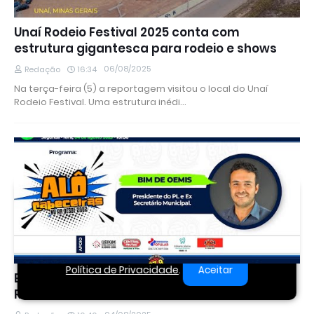
Unaí Rodeio Festival 2025 conta com
estrutura gigantesca para rodeio e shows
06/08/2025
Redação
16:34
Na terça-feira (5) a reportagem visitou o local do Unaí
Rodeio Festival. Uma estrutura inédi…
Este site utiliza cookies para melhorar sua
experiência e fornecer serviços personalizados. Ao
continuar a navegar, você concorda com o uso
de cookies. Para mais informações, leia nossa
Política de Privacidade
.
Aceitar
Bim de Oemis não faz parte do governo Jacó
Rotta