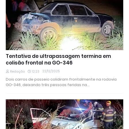
Tentativa de ultrapassagem termina em
colisão frontal na GO-346
22/12/2025
Redação
12:23
Dois carros de passeio colidiram frontalmente na rodovia
GO-346, deixando três pessoas feridas na…