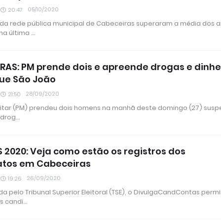
05/10/2020
20:47
 da rede pública municipal de Cabeceiras superaram a média dos 
na última …
RAS: PM prende dois e apreende drogas e dinhe
ue São João
28/09/2020
21:50
Militar (PM) prendeu dois homens na manhã deste domingo (27) susp
r drog…
S 2020: Veja como estão os registros dos
atos em Cabeceiras
26/09/2020
19:26
a pelo Tribunal Superior Eleitoral (TSE), o DivulgaCandContas perm
as candi…