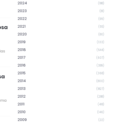
2024
(188)
2023
(81)
2022
(99)
2021
osa
(55)
2020
(80)
2019
(133)
2018
(544)
das
2017
(607)
2016
(389)
2015
(368)
sa
2014
(800)
2013
(1827)
2012
(288)
 uma
2011
(418)
2010
(146)
2009
(22)