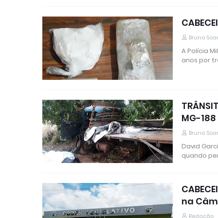
CABECEI
Bruno Soa
A Polícia 
anos por tr
TRÂNSIT
MG-188
Bruno Soa
David Garci
quando pe
CABECEI
na Câm
Redação