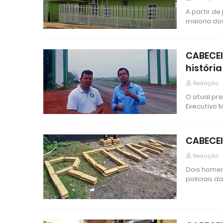
A partir de
maioria do
CABECEI
históri
Redação
O atual pr
Executivo 
CABECEI
Redação
Dois homen
policiais 