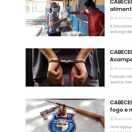
CABECEI
aliment
Bruno Soa
A Secretari
entrega de
CABECEI
Acampam
Bruno Soa
Policiais 
quarta-feir
CABECEI
fogo e 
Bruno Soa
Uma equipe