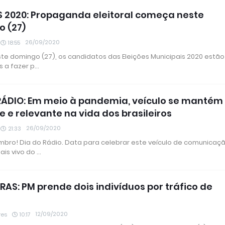
S 2020: Propaganda eleitoral começa neste
 (27)
26/09/2020
18:55
ste domingo (27), os candidatos das Eleições Municipais 2020 estão
s a fazer p…
RÁDIO: Em meio à pandemia, veículo se mantém
e e relevante na vida dos brasileiros
26/09/2020
21:33
mbro! Dia do Rádio. Data para celebrar este veículo de comunicaç
ais vivo do …
RAS: PM prende dois indivíduos por tráfico de
12/09/2020
res
10:17