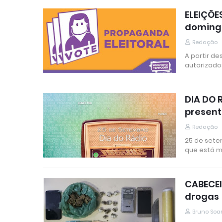
ELEIÇÕE
domingo
Redação
A partir de
autorizado
DIA DO 
present
Redação
25 de sete
que está m
CABECEI
drogas
Bruno Soa