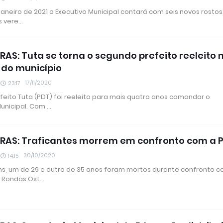
 janeiro de 2021 o Executivo Municipal contará com seis novos rostos
s vere…
RAS: Tuta se torna o segundo prefeito reeleito 
a do município
17/11/2020
23:17
efeito Tuta (PDT) foi reeleito para mais quatro anos comandar o
Municipal. Com …
RAS: Traficantes morrem em confronto com a 
30/10/2020
14:15
s, um de 29 e outro de 35 anos foram mortos durante confronto 
da Rondas Ost…