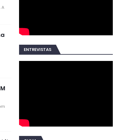
. A
na
ENTREVISTAS
PM
com