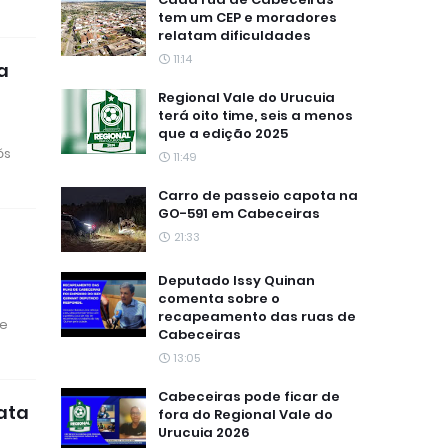
tem um CEP e moradores
relatam dificuldades
11:14
a
Regional Vale do Urucuia
terá oito time, seis a menos
que a edição 2025
ós
11:49
Carro de passeio capota na
GO-591 em Cabeceiras
21:33
Deputado Issy Quinan
comenta sobre o
recapeamento das ruas de
ue
Cabeceiras
13:05
Cabeceiras pode ficar de
ata
fora do Regional Vale do
Urucuia 2026