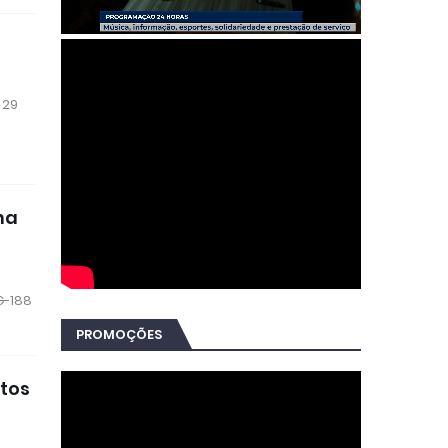
 29
na
G-188
PROMOÇÕES
atos