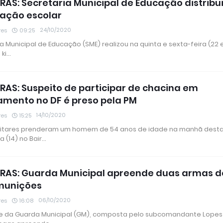
RAS: Secretaria Municipal de Educação distribui 
ação escolar
24/10/2020
res
09:25
a Municipal de Educação (SME) realizou na quinta e sexta-feira (22 
 ki…
RAS: Suspeito de participar de chacina em
ento no DF é preso pela PM
14/10/2020
res
15:25
militares prenderam um homem de 54 anos de idade na manhã dest
a (14) no Bair…
RAS: Guarda Municipal apreende duas armas d
munições
06/10/2020
res
16:08
 da Guarda Municipal (GM), composta pelo subcomandante Lopes