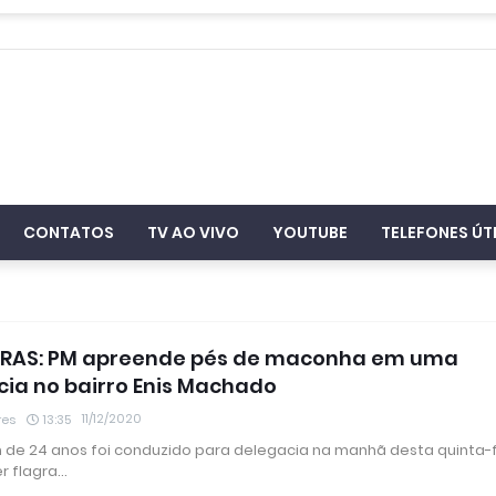
CONTATOS
TV AO VIVO
YOUTUBE
TELEFONES ÚT
IRAS: PM apreende pés de maconha em uma
cia no bairro Enis Machado
11/12/2020
res
13:35
e 24 anos foi conduzido para delegacia na manhã desta quinta-f
er flagra…