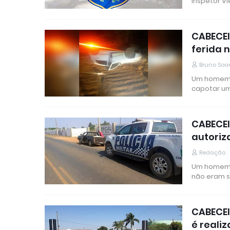
inspetor V
CABECEI
ferida 
Bruno Soa
Um homem d
capotar um
CABECEI
autoriz
Redação
Um homem d
não eram 
CABECEI
é reali