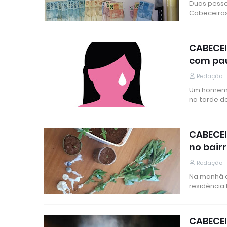
Duas pessoa
Cabeceiras
CABECEI
com pa
Redação
Um homem d
na tarde d
CABECE
no bairr
Redação
Na manhã de
residência
CABECEI