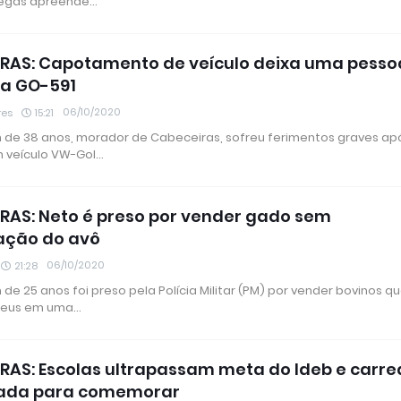
iegas apreende…
RAS: Capotamento de veículo deixa uma pesso
na GO-591
06/10/2020
res
15:21
e 38 anos, morador de Cabeceiras, sofreu ferimentos graves ap
 veículo VW-Gol…
RAS: Neto é preso por vender gado sem
ação do avô
06/10/2020
21:28
e 25 anos foi preso pela Polícia Militar (PM) por vender bovinos q
seus em uma…
RAS: Escolas ultrapassam meta do Ideb e carre
zada para comemorar