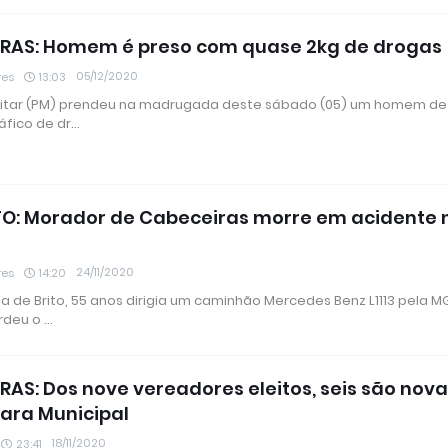
RAS: Homem é preso com quase 2kg de drogas
05/12/2020
res
13:03
Militar (PM) prendeu na madrugada deste sábado (05) um homem de
áfico de dr…
O: Morador de Cabeceiras morre em acidente 
24/11/2020
res
14:20
a de Brito, 55 anos dirigia um caminhão Mercedes Benz L1113 pela M
rdeu o …
RAS: Dos nove vereadores eleitos, seis são nov
ara Municipal
18/11/2020
23:41