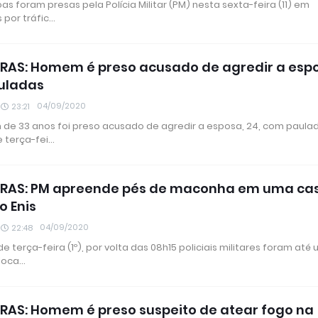
s foram presas pela Polícia Militar (PM) nesta sexta-feira (11) em
 por tráfic…
RAS: Homem é preso acusado de agredir a esp
uladas
04/09/2020
23:21
e 33 anos foi preso acusado de agredir a esposa, 24, com paula
e terça-fei…
IRAS: PM apreende pés de maconha em uma ca
o Enis
04/09/2020
22:48
 terça-feira (1º), por volta das 08h15 policiais militares foram até
 loca…
RAS: Homem é preso suspeito de atear fogo na