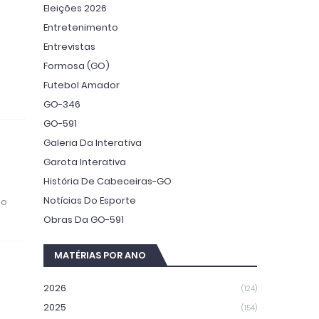
Eleições 2026
Entretenimento
Entrevistas
Formosa (GO)
Futebol Amador
GO-346
GO-591
Galeria Da Interativa
Garota Interativa
História De Cabeceiras-GO
Notícias Do Esporte
ão
Obras Da GO-591
MATÉRIAS POR ANO
2026
(124)
2025
(154)