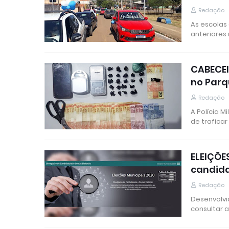
Redação
As escolas
anteriores 
CABECEI
no Parq
Redação
A Polícia 
de trafica
ELEIÇÕE
candid
Redação
Desenvolvid
consultar 