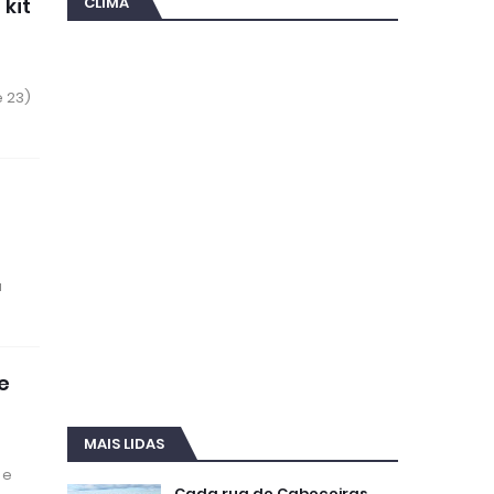
CLIMA
kit
e 23)
a
e
MAIS LIDAS
 e
Cada rua de Cabeceiras