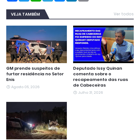
c
i
a
l
s
n
a
e
t
t
e
s
k
i
b
t
s
g
e
e
l
VEJA TAMBÉM
Ver todos
o
e
A
r
n
d
o
r
p
a
g
I
k
p
m
e
n
r
GM prende suspeitos de
Deputado Issy Quinan
furtar residência no Setor
comenta sobre o
Enis
recapeamento das ruas
de Cabeceiras
Agosto 05, 2026
Julho 31, 2026