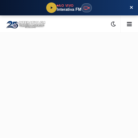
×
AO VIVO
Interativa FM