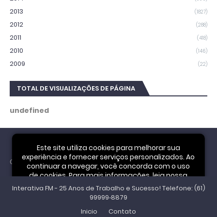
2013
(1827)
2012
(288)
2011
(418)
2010
(146)
2009
(22)
TOTAL DE VISUALIZAÇÕES DE PÁGINA
u
n
d
e
f
i
n
e
d
Este site utiliza cookies para melhorar sua
experiência e fornecer serviços personalizados. Ao
Cookie Notice
continuar a navegar, você concorda com o uso
de cookies. Para mais informações, leia nossa
Interativa FM - 25 Anos de Trabalho e Sucesso! Telefone: (61)
Política de Privacidade
.
Aceitar
99999‑8879
Inicio
Contato