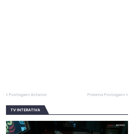
Postagem Anterior
Próxima Postagem
TV INTERATIVA