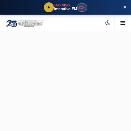
×
AO VIVO
Interativa FM