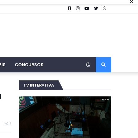
×
EIS
CONCURSOS
TV INTERATIVA
a
1