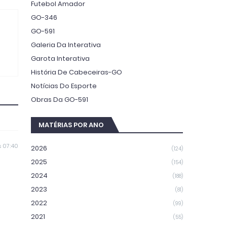
Futebol Amador
GO-346
GO-591
Galeria Da Interativa
Garota Interativa
História De Cabeceiras-GO
Notícias Do Esporte
Obras Da GO-591
MATÉRIAS POR ANO
 07:40
2026
(124)
2025
(154)
2024
(188)
2023
(81)
2022
(99)
2021
(55)