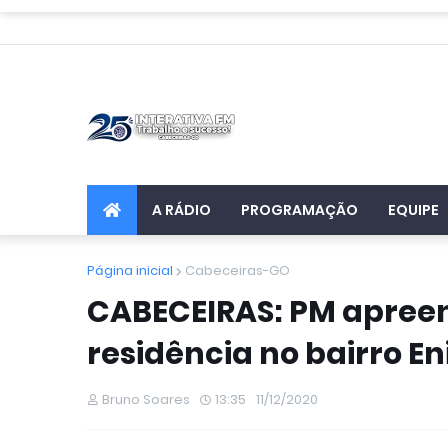
A RÁDIO
PROGRAMAÇÃO
EQUIPE
Página inicial
Cabeceiras-GO
CABECEIRAS: PM apre
residência no bairro E
Bruno Soares
13:35
11/12/2020