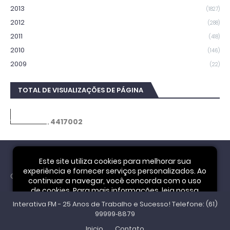
2013
(1827)
2012
(288)
2011
(418)
2010
(146)
2009
(22)
TOTAL DE VISUALIZAÇÕES DE PÁGINA
4
4
1
7
0
0
2
Este site utiliza cookies para melhorar sua
experiência e fornecer serviços personalizados. Ao
Cookie Notice
continuar a navegar, você concorda com o uso
de cookies. Para mais informações, leia nossa
Interativa FM - 25 Anos de Trabalho e Sucesso! Telefone: (61)
Política de Privacidade
.
Aceitar
99999‑8879
Inicio
Contato