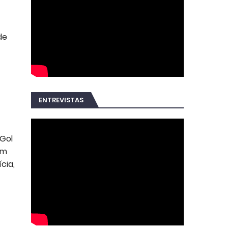
de
ENTREVISTAS
/Gol
em
cia,