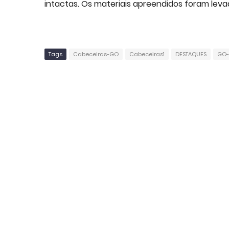
intactas. Os materiais apreendidos foram levad
Tags
Cabeceiras-GO
Cabeceiras1
DESTAQUES
GO-