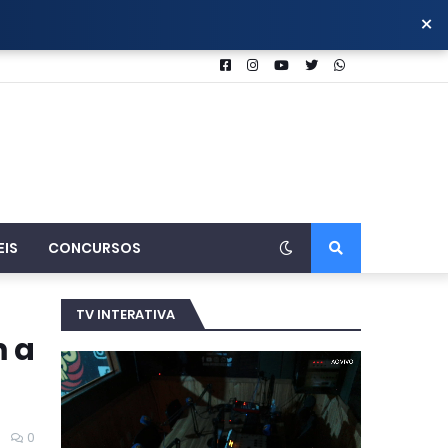
×
EIS
CONCURSOS
TV INTERATIVA
m a
0