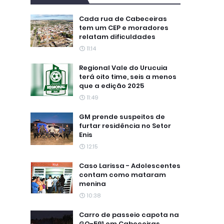
Cada rua de Cabeceiras
tem um CEP e moradores
relatam dificuldades
11:14
Regional Vale do Urucuia
terá oito time, seis a menos
que a edição 2025
11:49
GM prende suspeitos de
furtar residência no Setor
Enis
12:15
Caso Larissa - Adolescentes
contam como mataram
menina
10:38
Carro de passeio capota na
GO-591 em Cabeceiras