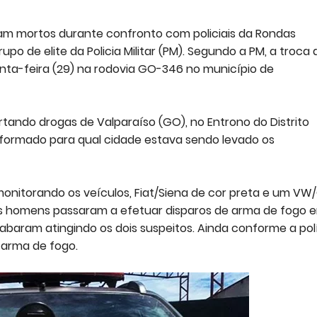
am mortos durante confronto com policiais da Rondas
po de elite da Policia Militar (PM). Segundo a PM, a troca 
inta-feira (29) na rodovia GO-346 no município de
tando drogas de Valparaíso (GO), no Entrono do Distrito
informado para qual cidade estava sendo levado os
monitorando os veículos, Fiat/Siena de cor preta e um VW
os homens passaram a efetuar disparos de arma de fogo 
cabaram atingindo os dois suspeitos. Ainda conforme a polí
arma de fogo.