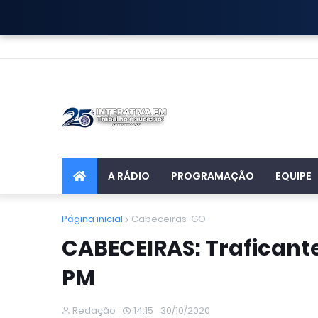
A RÁDIO
PROGRAMAÇÃO
EQUIPE
Página inicial
Cabeceiras-GO
CABECEIRAS: Trafican
PM
Redação
14:15
30/10/2020