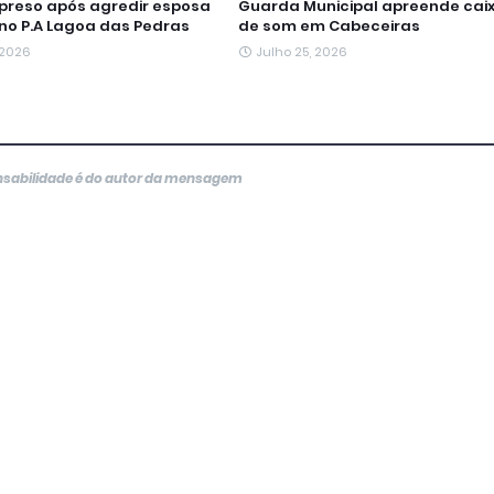
reso após agredir esposa
Guarda Municipal apreende cai
 no P.A Lagoa das Pedras
de som em Cabeceiras
 2026
Julho 25, 2026
onsabilidade é do autor da mensagem