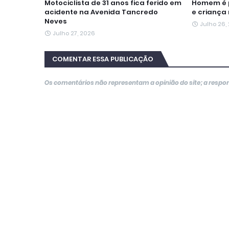
Motociclista de 31 anos fica ferido em
Homem é p
acidente na Avenida Tancredo
e criança
Neves
Julho 26,
Julho 27, 2026
COMENTAR ESSA PUBLICAÇÃO
Os comentários não representam a opinião do site; a resp