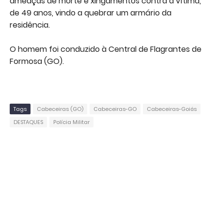
ameaças de morte e xingamentos contra a vítima,
de 49 anos, vindo a quebrar um armário da
residência.
O homem foi conduzido à Central de Flagrantes de
Formosa (GO).
Tags
Cabeceiras (GO)
Cabeceiras-GO
Cabeceiras-Goiás
DESTAQUES
Polícia Militar