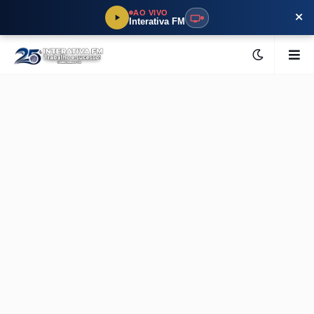
×
AO VIVO
Interativa FM