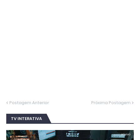
Postagem Anterior
Próxima Postagem
TV INTERATIVA