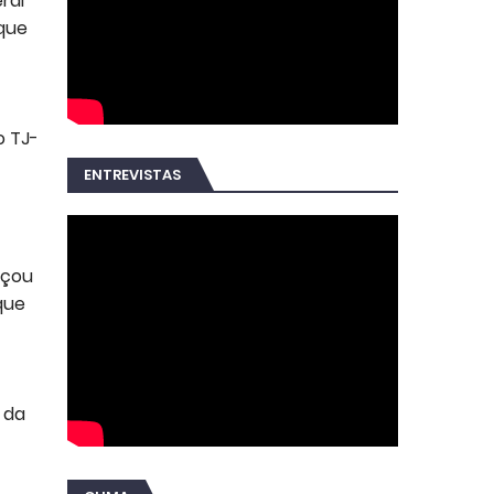
ral
 que
o TJ-
ENTREVISTAS
eçou
que
 da