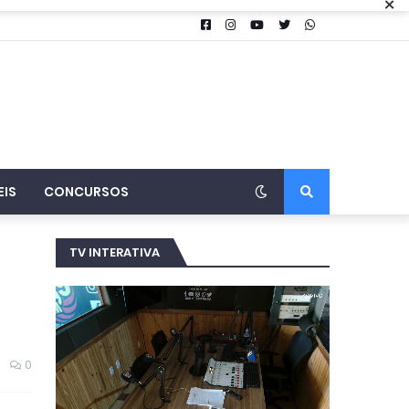
×
EIS
CONCURSOS
TV INTERATIVA
0