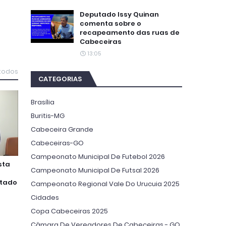
Deputado Issy Quinan
comenta sobre o
recapeamento das ruas de
Cabeceiras
13:05
 todos
CATEGORIAS
Brasília
Buritis-MG
Cabeceira Grande
Cabeceiras-GO
Campeonato Municipal De Futebol 2026
sta
Campeonato Municipal De Futsal 2026
utado
Campeonato Regional Vale Do Urucuia 2025
Cidades
Copa Cabeceiras 2025
Câmara De Vereadores De Cabeceiras - GO