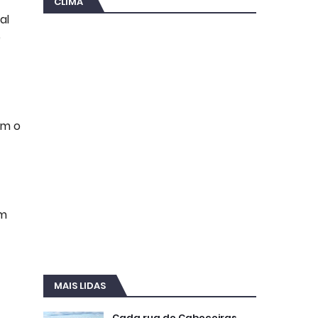
CLIMA
al
e
om o
em
MAIS LIDAS
Cada rua de Cabeceiras