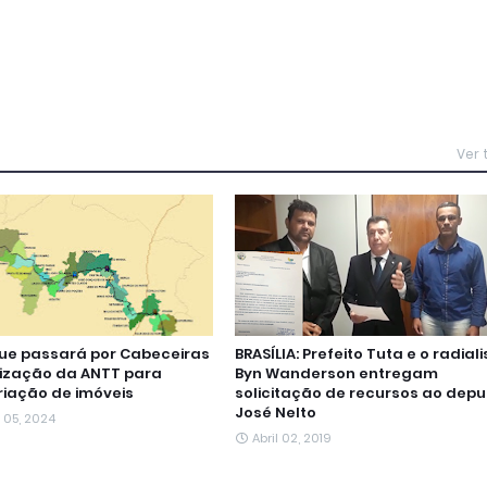
Ver
que passará por Cabeceiras
BRASÍLIA: Prefeito Tuta e o radiali
ização da ANTT para
Byn Wanderson entregam
iação de imóveis
solicitação de recursos ao dep
José Nelto
 05, 2024
Abril 02, 2019