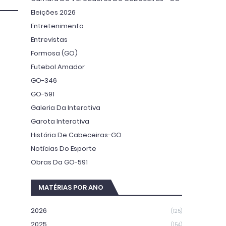
Eleições 2026
Entretenimento
Entrevistas
Formosa (GO)
Futebol Amador
GO-346
GO-591
Galeria Da Interativa
Garota Interativa
História De Cabeceiras-GO
Notícias Do Esporte
Obras Da GO-591
MATÉRIAS POR ANO
2026
(125)
2025
(154)