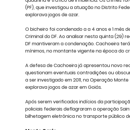
quadrilha e tráfico de influência. Os crimes f
(PF), que investigou a atuação no Distrito Fe
explorava jogos de azar.
O bicheiro foi condenado a a 4 anos e 1 mês de
Criminal do DF. Ao analisar nesta quinta (29)
DF mantiveram a condenação. Cachoeira terá a
mínimos, no montante vigente na época do cr
A defesa de Cachoeira já apresentou novo r
questionam eventuais contradições ou obscu
a ser investigado em 2011, na Operação Monte 
explorava jogos de azar em Goiás.
Após serem verificados indícios da participaç
policiais federais deflagraram a operação Sain
bilhetagem eletrônica no transporte público de 