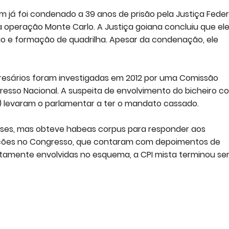
m já foi condenado a 39 anos de prisão pela Justiça Feder
 operação Monte Carlo. A Justiça goiana concluiu que el
ção e formação de quadrilha. Apesar da condenação, ele
presários foram investigadas em 2012 por uma Comissão
resso Nacional. A suspeita de envolvimento do bicheiro c
 levaram o parlamentar a ter o mandato cassado.
eses, mas obteve habeas corpus para responder aos
gações no Congresso, que contaram com depoimentos de
tamente envolvidas no esquema, a CPI mista terminou s