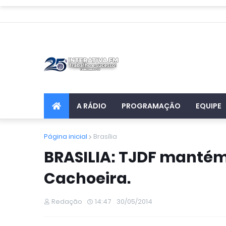
A RÁDIO
PROGRAMAÇÃO
EQUIPE
Página inicial
Brasília
BRASILIA: TJDF manté
Cachoeira.
Redação
14:47
30/05/2014