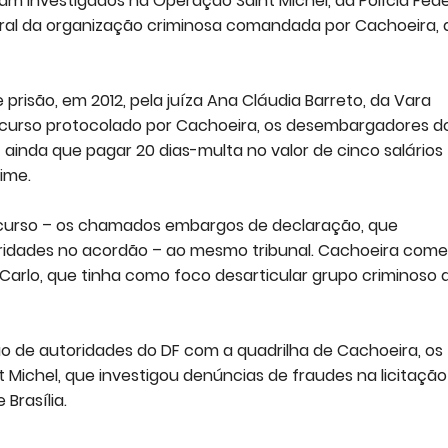
oram investigados na Operação Saint Michel, da Polícia Fede
deral da organização criminosa comandada por Cachoeira,
 prisão, em 2012, pela juíza Ana Cláudia Barreto, da Vara
 recurso protocolado por Cachoeira, os desembargadores d
inda que pagar 20 dias-multa no valor de cinco salários
ime.
ecurso – os chamados embargos de declaração, que
ridades no acordão – ao mesmo tribunal. Cachoeira com
Carlo, que tinha como foco desarticular grupo criminoso 
ão de autoridades do DF com a quadrilha de Cachoeira, os
t Michel, que investigou denúncias de fraudes na licitação
Brasília.