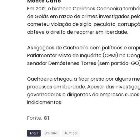
Monte Carlo
Em 2012, o bicheiro Carlinhos Cachoeira també
de Goiás em razão de crimes investigados pela
cometeu violação de sigilo, peculato, corrup
obteve o direito de recorrer em liberdade.
As ligações de Cachoeira com políticos e em
Parlamentar Mista de Inquérito (CPMI) no Cong
senador Demóstenes Torres (sem partido-GO)
Cachoeira chegou a ficar preso por alguns m
processos em liberdade. Apesar das investi
governadores e dirigentes de empresas supos
indiciamentos.
Fonte:
G1
Tags
Brasília
Justiça