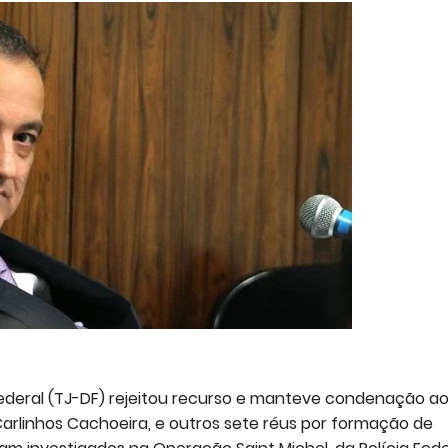
 Federal (TJ-DF) rejeitou recurso e manteve condenação a
arlinhos Cachoeira, e outros sete réus por formação de