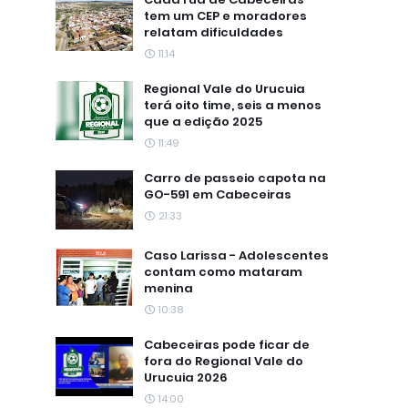
tem um CEP e moradores
relatam dificuldades
11:14
Regional Vale do Urucuia
terá oito time, seis a menos
que a edição 2025
11:49
Carro de passeio capota na
GO-591 em Cabeceiras
21:33
Caso Larissa - Adolescentes
contam como mataram
menina
10:38
Cabeceiras pode ficar de
fora do Regional Vale do
Urucuia 2026
14:00