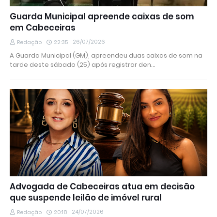
Guarda Municipal apreende caixas de som
em Cabeceiras
26/07/2026
Redação
22:35
A Guarda Municipal (GM), apreendeu duas caixas de som na
tarde deste sábado (25) após registrar den…
Advogada de Cabeceiras atua em decisão
que suspende leilão de imóvel rural
24/07/2026
Redação
20:18