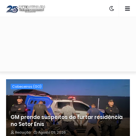
Cabeceiras (GO)
GM prende suspeitos de furtar residência
no Setor Enis
Redação
Agosto 05, 2026