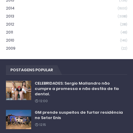
2015
(736)
2014
(1600)
2013
(3088)
2012
(288)
2011
(418)
2010
(146)
2009
(22)
POSTAGENS POPULAR
CELEBRIDADES: Sergio Mallandro não
cumpre a promessa e não desfila de fio
dental.
12:00
GM prende suspeitos de furtar residência
no Setor Enis
12:15