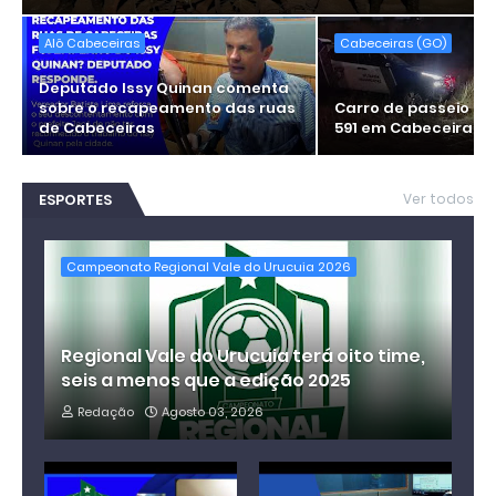
Alô Cabeceiras
Cabeceiras (GO)
Deputado Issy Quinan comenta
sobre o recapeamento das ruas
Carro de passeio c
de Cabeceiras
591 em Cabeceiras
ESPORTES
Ver todos
Campeonato Regional Vale do Urucuia 2026
Regional Vale do Urucuia terá oito time,
seis a menos que a edição 2025
Redação
Agosto 03, 2026