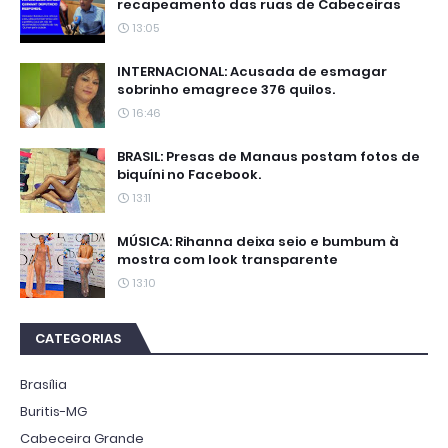
recapeamento das ruas de Cabeceiras
13:05
INTERNACIONAL: Acusada de esmagar
sobrinho emagrece 376 quilos.
16:46
BRASIL: Presas de Manaus postam fotos de
biquíni no Facebook.
13:11
MÚSICA: Rihanna deixa seio e bumbum à
mostra com look transparente
13:10
CATEGORIAS
Brasília
Buritis-MG
Cabeceira Grande