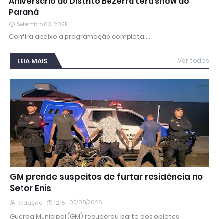
Aniversário do Distrito Bezerra terá show do
Paraná
Setembro 03, 2025
Confira abaixo a programação completa.…
LEIA MAIS
Ver todos
GM prende suspeitos de furtar residência no
Setor Enis
05/08/2026
Redação
12:15
Guarda Municipal (GM) recuperou parte dos objetos