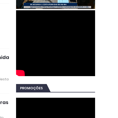
nida
desta
PROMOÇÕES
iras
ado