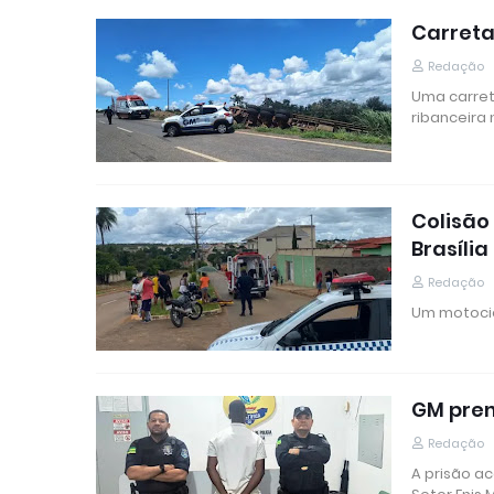
Carreta
Redação
Uma carret
ribanceira
Colisão
Brasília
Redação
Um motocic
GM pren
Redação
A prisão ac