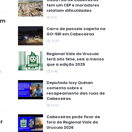
tem um CEP e moradores
relatam dificuldades
11:14
em
Carro de passeio capota na
GO-591 em Cabeceiras
21:33
Regional Vale do Urucuia
terá oito time, seis a menos
que a edição 2025
a
11:49
Deputado Issy Quinan
comenta sobre o
recapeamento das ruas de
Cabeceiras
13:05
Cabeceiras pode ficar de
r
fora do Regional Vale do
Urucuia 2026