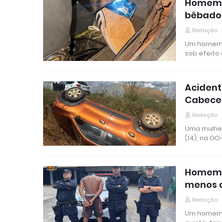
Homem é
bêbado 
Redação
Um homem d
sob efeito
Acident
Cabece
Redação
Uma mulher
(14), na GO
Homem é
menos 
Redação
Um homem d