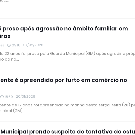
 Mac…
 preso após agressão no âmbito familiar em
iras
07/02/2026
res
09:18
e 22 anos foi preso pela Guarda Municipal (GM) após agredir a próp
cio da no…
ente é apreendido por furto em comércio no
20/01/2026
18:39
ente de 17 anos foi apreendido na manhã desta terça-feira (20) p
icipal (GM)…
Municipal prende suspeito de tentativa de est