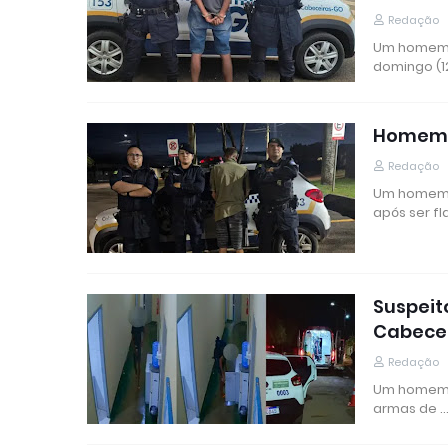
Redação
Um homem d
domingo (12
Homem é
Redação
Um homem d
após ser f
Suspeit
Cabecei
Redação
Um homem s
armas de 