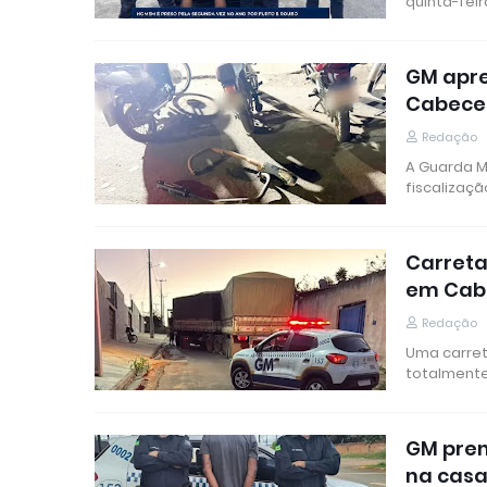
quinta-feir
GM apr
Cabece
Redação
A Guarda M
fiscalizaç
Carreta
em Cab
Redação
Uma carret
totalmente
GM pren
na casa