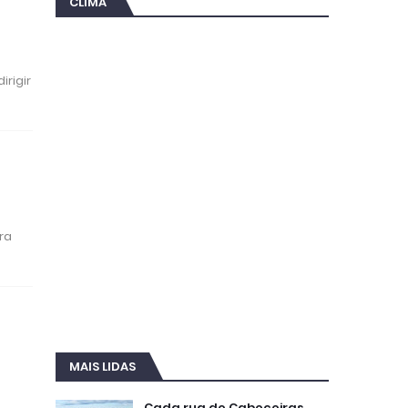
CLIMA
rigir
ra
MAIS LIDAS
Cada rua de Cabeceiras