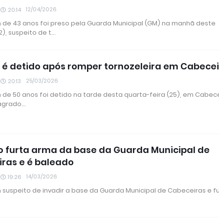
12/04/2026
20:14
e 43 anos foi preso pela Guarda Municipal (GM) na manhã deste
), suspeito de t…
 detido após romper tornozeleira em Cabecei
25/03/2026
20:13
e 50 anos foi detido na tarde desta quarta-feira (25), em Cabece
lagrado…
o furta arma da base da Guarda Municipal de
ras e é baleado
14/03/2026
19:26
uspeito de invadir a base da Guarda Municipal de Cabeceiras e fu
…