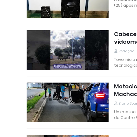
(25) após r
Cabecei
videom
Redação
Teve início
tecnológic
Motocic
Macha
Bruno Soa
Um motocic
do Centro 