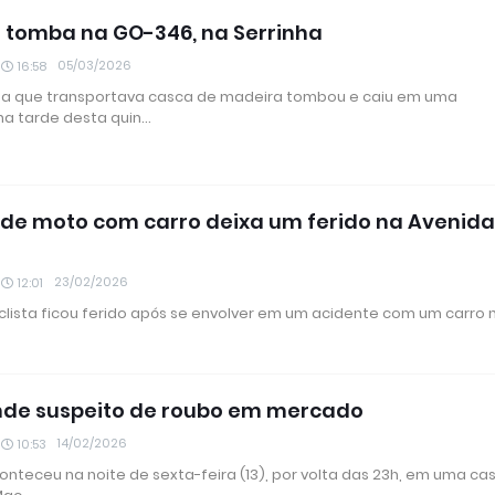
 tomba na GO-346, na Serrinha
05/03/2026
16:58
a que transportava casca de madeira tombou e caiu em uma
 na tarde desta quin…
 de moto com carro deixa um ferido na Avenid
23/02/2026
12:01
lista ficou ferido após se envolver em um acidente com um carro 
de suspeito de roubo em mercado
14/02/2026
10:53
onteceu na noite de sexta-feira (13), por volta das 23h, em uma ca