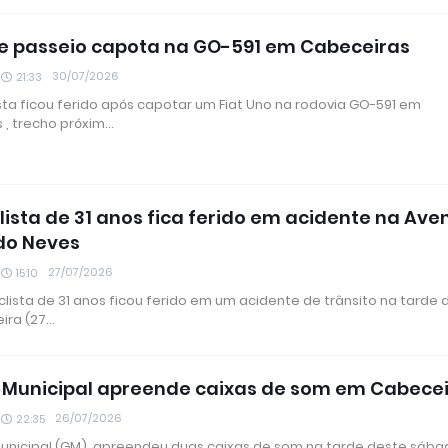
e passeio capota na GO-591 em Cabeceiras
30/07/2026
21:33
ta ficou ferido após capotar um Fiat Uno na rodovia GO-591 em
 , trecho próxim…
lista de 31 anos fica ferido em acidente na Ave
do Neves
27/07/2026
15:10
lista de 31 anos ficou ferido em um acidente de trânsito na tarde 
ira (27…
Municipal apreende caixas de som em Cabece
26/07/2026
22:35
unicipal (GM), apreendeu duas caixas de som na tarde deste sáb