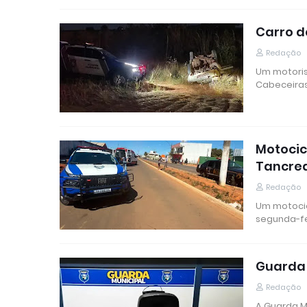
Carro d
Redação
Um motoris
Cabeceiras
Motocic
Tancre
Redação
Um motocic
segunda-fe
Guarda 
Redação
A Guarda M