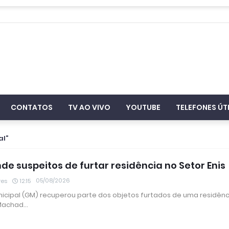
CONTATOS
TV AO VIVO
YOUTUBE
TELEFONES ÚT
al
de suspeitos de furtar residência no Setor Enis
05/08/2026
res
12:15
icipal (GM) recuperou parte dos objetos furtados de uma residênc
 Machad…