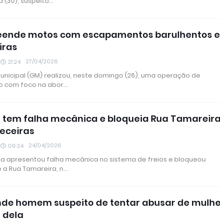
a (30), suspeito…
eende motos com escapamentos barulhentos 
iras
27/04/2026
21:24
unicipal (GM) realizou, neste domingo (26), uma operação de
ão com foco na abor…
 tem falha mecânica e bloqueia Rua Tamareir
eceiras
24/04/2026
09:34
a apresentou falha mecânica no sistema de freios e bloqueou
 a Rua Tamareira, n…
de homem suspeito de tentar abusar de mulhe
 dela