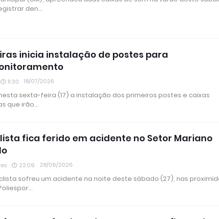
egistrar den…
ras inicia instalação de postes para
onitoramento
18/07/2026
11:30
 nesta sexta-feira (17) a instalação dos primeiros postes e caixas
as que irão…
lista fica ferido em acidente no Setor Mariano
do
28/06/2026
res
22:09
lista sofreu um acidente na noite deste sábado (27), nas proximi
Poliespor…