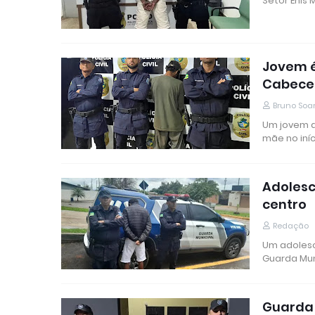
Setor Enis
Jovem é
Cabece
Bruno Soa
Um jovem d
mãe no iní
Adolesc
centro
Redação
Um adolesc
Guarda Mun
Guarda 