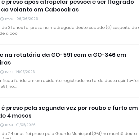
 preso após atropelar pessoa e ser flagrado
ao volante em Cabeceiras
06/06/2026
12:20
e 31 anos foi preso na madrugada deste sábado (6) suspeito de di
 de álcoo…
e na rotatória da GO-591 com a GO-346 em
iras
14/05/2026
15:59
 ficou ferida em um acidente registrado na tarde desta quinta-fei
-591, no…
 preso pela segunda vez por roubo e furto em
de 4 meses
01/05/2026
10:53
e 24 anos foi preso pela Guarda Municipal (GM) na manhã desta