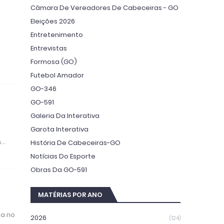
Câmara De Vereadores De Cabeceiras - GO
Eleições 2026
Entretenimento
Entrevistas
Formosa (GO)
Futebol Amador
GO-346
a
GO-591
Galeria Da Interativa
Garota Interativa
n…
História De Cabeceiras-GO
Notícias Do Esporte
Obras Da GO-591
MATÉRIAS POR ANO
sa no
2026
(124)