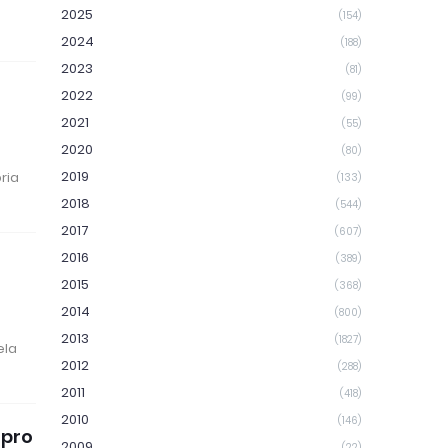
2025
(154)
2024
(188)
2023
(81)
2022
(99)
2021
(55)
2020
(80)
2019
ria
(133)
2018
(544)
2017
(607)
2016
(389)
2015
(368)
2014
(800)
2013
(1827)
ela
2012
(288)
2011
(418)
2010
(146)
upro
2009
(22)