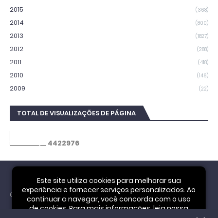
2015
(368)
2014
(800)
2013
(1827)
2012
(288)
2011
(418)
2010
(146)
2009
(22)
TOTAL DE VISUALIZAÇÕES DE PÁGINA
4
4
2
2
9
7
6
Este site utiliza cookies para melhorar sua
experiência e fornecer serviços personalizados. Ao
Cookie Notice
continuar a navegar, você concorda com o uso
de cookies. Para mais informações, leia nossa