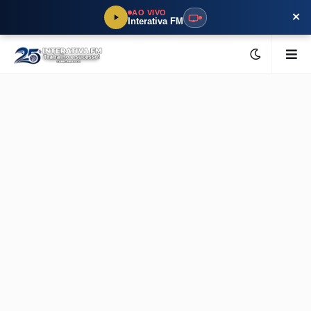
×
AO VIVO
Interativa FM