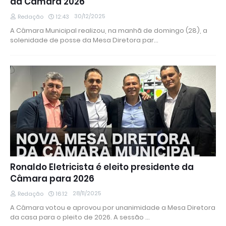
da Câmara 2026
30/12/2025
Redação
12:43
A Câmara Municipal realizou, na manhã de domingo (28), a
solenidade de posse da Mesa Diretora par…
Ronaldo Eletricista é eleito presidente da
Câmara para 2026
28/11/2025
Redação
16:12
A Câmara votou e aprovou por unanimidade a Mesa Diretora
da casa para o pleito de 2026. A sessão …