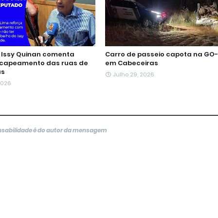
Issy Quinan comenta
Carro de passeio capota na GO-
ecapeamento das ruas de
em Cabeceiras
as
Julho 29, 2026
 2026
onsabilidade é do autor da mensagem