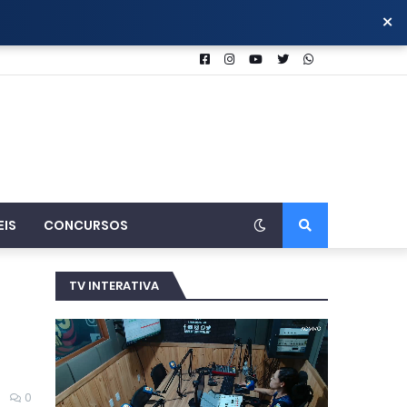
×
EIS
CONCURSOS
TV INTERATIVA
0