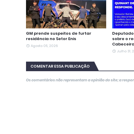
GM prende suspeitos de furtar
Deputado 
residência no Setor Enis
sobre o r
Cabeceir
Agosto 05, 2026
Julho 31,
COMENTAR ESSA PUBLICAÇÃO
Os comentários não representam a opinião do site; a resp