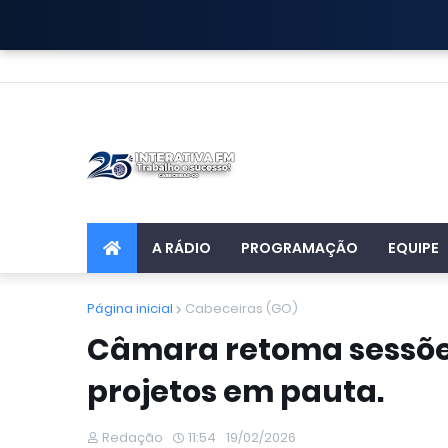
A RÁDIO
PROGRAMAÇÃO
EQUIPE
Página inicial
Cabeceiras (GO)
Câmara retoma sessões 
projetos em pauta.
Redação
11:54
19/02/2026