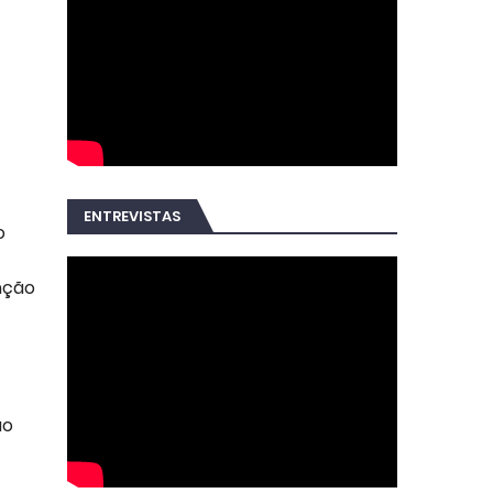
ENTREVISTAS
o
nção
ao