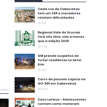
Cada rua de Cabeceiras
tem um CEP e moradores
relatam dificuldades
11:14
Regional Vale do Urucuia
terá oito time, seis a menos
que a edição 2025
11:49
GM prende suspeitos de
furtar residência no Setor
Enis
12:15
Carro de passeio capota na
GO-591 em Cabeceiras
21:33
 todos
Caso Larissa - Adolescentes
contam como mataram