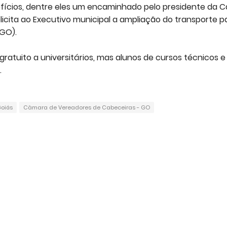
e ofícios, dentre eles um encaminhado pelo presidente da C
olicita ao Executivo municipal a ampliação do transporte p
GO).
ratuito a universitários, mas alunos de cursos técnicos e
.
oiás
Câmara de Vereadores de Cabeceiras - GO