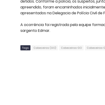
detidos. Conforme a polícia, os suspeitos, ju
apreendido, foram encaminhados inicialmente a
apresentados na Delegacia de Polícia Civil de
A ocorrência foi registrada pela equipe form
sargento Edmar.
Tags
Cabeceiras (GO)
Cabeceiras-GO
Cabeceiras-G