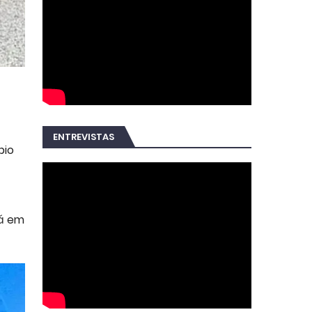
ENTREVISTAS
pio
Já em