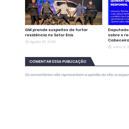
GM prende suspeitos de furtar
Deputado 
residência no Setor Enis
sobre o r
Cabeceir
Agosto 05, 2026
Julho 31,
COMENTAR ESSA PUBLICAÇÃO
Os comentários não representam a opinião do site; a resp