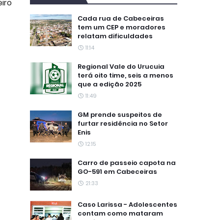
eiro
Cada rua de Cabeceiras
tem um CEP e moradores
relatam dificuldades
11:14
Regional Vale do Urucuia
terá oito time, seis a menos
que a edição 2025
11:49
GM prende suspeitos de
furtar residência no Setor
Enis
12:15
Carro de passeio capota na
GO-591 em Cabeceiras
21:33
Caso Larissa - Adolescentes
contam como mataram