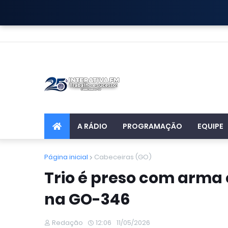
A RÁDIO
PROGRAMAÇÃO
EQUIPE
Página inicial
Cabeceiras (GO)
Trio é preso com arma e
na GO-346
Redação
12:06
11/05/2026