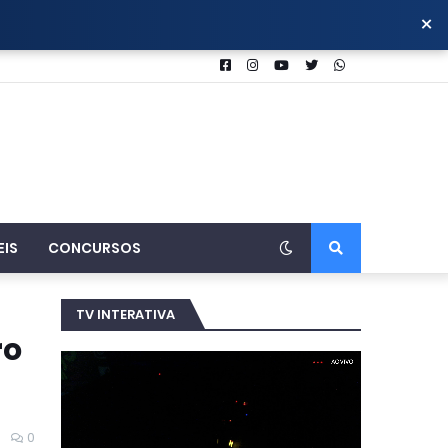
×
EIS
CONCURSOS
TV INTERATIVA
ro
0