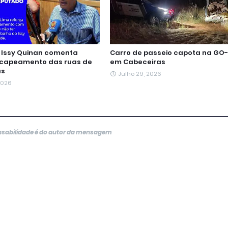
Issy Quinan comenta
Carro de passeio capota na GO-
ecapeamento das ruas de
em Cabeceiras
as
Julho 29, 2026
 2026
onsabilidade é do autor da mensagem