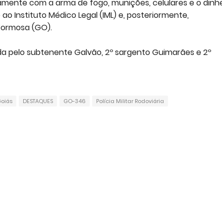
ntamente com a arma de fogo, munições, celulares e o dinh
o Instituto Médico Legal (IML) e, posteriormente,
 Formosa (GO).
ada pelo subtenente Galvão, 2º sargento Guimarães e 2º
oiás
DESTAQUES
GO-346
Polícia Militar Rodoviária