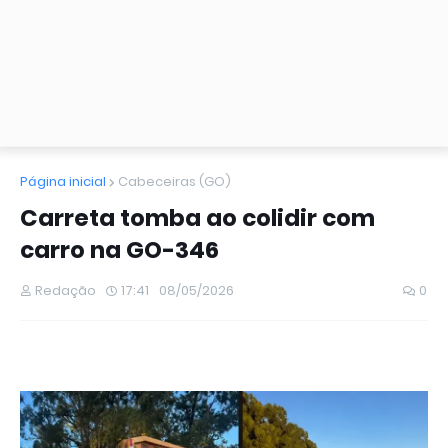
Página inicial
Cabeceiras (GO)
Carreta tomba ao colidir com
carro na GO-346
Redação
17:41
08/05/2026
0