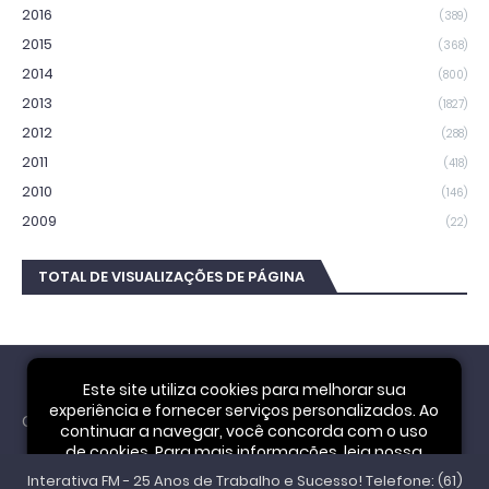
2016
(389)
2015
(368)
2014
(800)
2013
(1827)
2012
(288)
2011
(418)
2010
(146)
2009
(22)
TOTAL DE VISUALIZAÇÕES DE PÁGINA
Este site utiliza cookies para melhorar sua
experiência e fornecer serviços personalizados. Ao
Cookie Notice
continuar a navegar, você concorda com o uso
de cookies. Para mais informações, leia nossa
Interativa FM - 25 Anos de Trabalho e Sucesso! Telefone: (61)