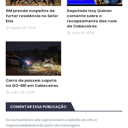
GM prende suspeitos de
Deputado Issy Quinan
furtar residência no Setor
comenta sobre o
Enis
recapeamento das ruas
de Cabeceiras
Agosto 05, 2026
Julho 31, 2026
Carro de passeio capota
na GO-591 em Cabeceiras
Julho 29, 2026
COMENTAR ESSA PUBLICAÇÃO
Os comentários não representam a opinião do site; a
responsabilidade é do autor da mensagem