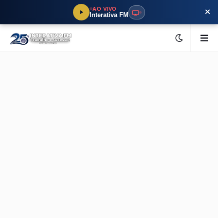
×
AO VIVO
Interativa FM