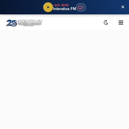
×
AO VIVO
Interativa FM