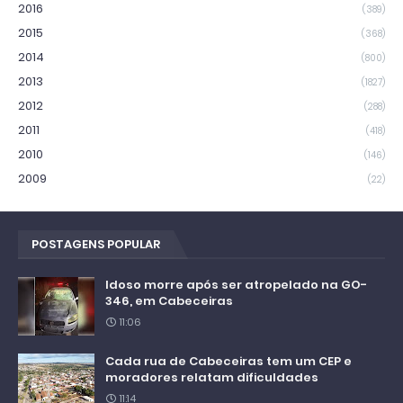
2016
(389)
2015
(368)
2014
(800)
2013
(1827)
2012
(288)
2011
(418)
2010
(146)
2009
(22)
POSTAGENS POPULAR
Idoso morre após ser atropelado na GO-
346, em Cabeceiras
11:06
Cada rua de Cabeceiras tem um CEP e
moradores relatam dificuldades
11:14