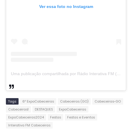
Ver essa foto no Instagram
Uma publicação compartilhada por Rádio Interativa FM (@interativa87)
Tags
6º ExpoCabeceiras
Cabeceiras (GO)
Cabeceiras-GO
Cabeceiras1
DESTAQUES
ExpoCabeceiras
ExpoCabeceiras2024
Festas
Festas e Eventos
Interativa FM Cabeceiras