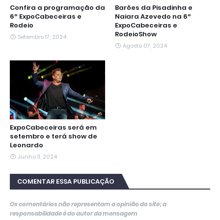
Confira a programação da
Barões da Pisadinha e
6º ExpoCabeceiras e
Naiara Azevedo na 6º
Rodeio
ExpoCabeceiras e
RodeioShow
Setembro 17, 2024
Agosto 07, 2024
ExpoCabeceiras será em
setembro e terá show de
Leonardo
Junho 11, 2024
COMENTAR ESSA PUBLICAÇÃO
Os comentários não representam a opinião do site; a
responsabilidade é do autor da mensagem