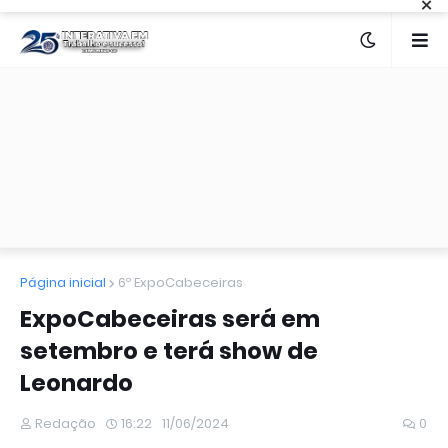
×
Página inicial
6º ExpoCabeceiras
ExpoCabeceiras será em
setembro e terá show de
Leonardo
Redação
16:22
11/06/2024
0