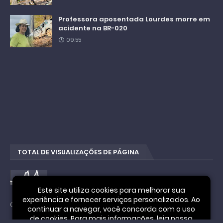
Professora aposentada Lourdes morre em
acidente na BR-020
09:55
TOTAL DE VISUALIZAÇÕES DE PÁGINA
4
4
1
6
8
4
0
Este site utiliza cookies para melhorar sua
experiência e fornecer serviços personalizados. Ao
Cookie Notice
continuar a navegar, você concorda com o uso
de cookies. Para mais informações, leia nossa