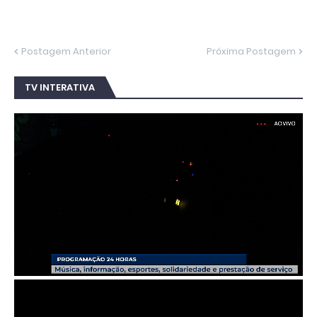
Postagem Anterior
Próxima Postagem
TV INTERATIVA