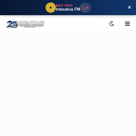
×
AO VIVO
Interativa FM