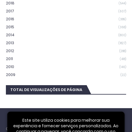
2018
(544)
2017
(607)
2016
(389)
2015
(368)
2014
(800)
2013
(1827)
2012
(288)
2011
(418)
2010
(146)
2009
(22)
TOTAL DE VISUALIZAÇÕES DE PÁGINA
Este site utiliza cookies para melhorar sua
experiência e fornecer serviços personalizados. Ao
Cookie Notice
continuar a navegar, você concorda com o uso