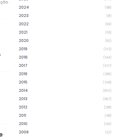
ição
2024
(188)
2023
(81)
2022
(99)
2021
(55)
2020
(80)
2019
(133)
ã
2018
(544)
2017
(607)
2016
(389)
8
2015
(368)
2014
(800)
2013
(1827)
2012
(288)
2011
(418)
2010
(146)
2009
(22)
e