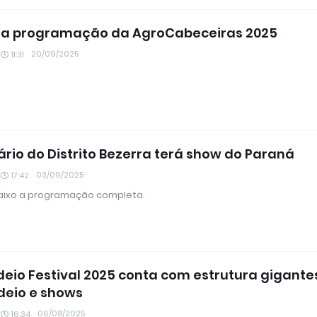
 a programação da AgroCabeceiras 2025
20/09/2025
11:31
ário do Distrito Bezerra terá show do Paraná
03/09/2025
17:42
aixo a programação completa.
deio Festival 2025 conta com estrutura gigant
deio e shows
06/08/2025
16:34