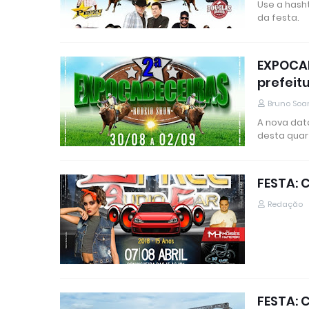
Use a hash
da festa.
EXPOCAB
prefeit
Bruno Soa
A nova dat
desta quar
FESTA: 
Redação
FESTA: 