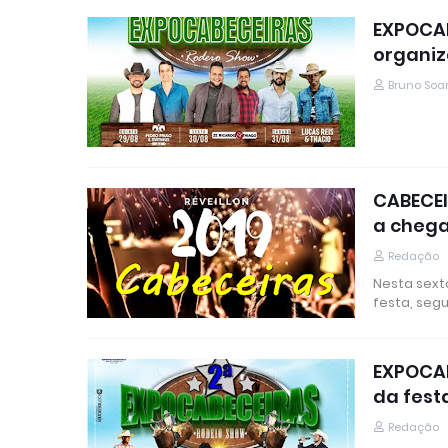
EXPOCAB
organi
Bruno Soa
CABECEI
a chega
Redação
Nesta sext
festa, seg
EXPOCAB
da fest
Redação