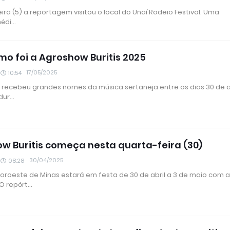
ira (5) a reportagem visitou o local do Unaí Rodeio Festival. Uma
nédi…
mo foi a Agroshow Buritis 2025
17/05/2025
10:54
G) recebeu grandes nomes da música sertaneja entre os dias 30 de a
 dur…
w Buritis começa nesta quarta-feira (30)
30/04/2025
08:28
 Noroeste de Minas estará em festa de 30 de abril a 3 de maio com 
O repórt…