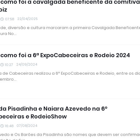
 como foi a cavalgada beneficente da comitiv
oiz
22/04/2025
07:58
ade, diversão e cultura marcaram a primeira Cavalgada Beneficent
tura No…
 como foi a 6ª ExpoCabeceiras e Rodeio 2024
24/09/2024
10:27
a de Cabeceiras realizou a 6ª ExpoCabeceiras e Rodeio, entre os dia
etembro…
da Pisadinha e Naiara Azevedo na 6º
beceiras e RodeioShow
07/08/2024
16:48
vedo e Os Barões da Pisadinha são nomes que devem ser confirm