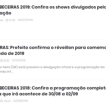
ECEIRAS 2019: Confira os shows divulgados pel
zação
06/07/2019
res
13:43
RAS: Prefeito confirma o réveillon para comem
da de 2019
27/12/2018
10:57
a-feira (28) está prevista a divulgação oficial e a programação da
undo inf…
ECEIRAS 2018: Confira a programação complet
a que irá acontece de 30/08 a 02/09
22/08/2018
00:10