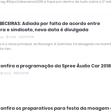
tag #ExpoCabeceiras2018 e fique por dentro de tudo sobre a 2º ed
ECEIRAS: Adiada por falta de acordo entre
ura e sindicato, nova data é divulgada
04/07/2018
res
17:59
a e o show principal, do Rionegro & Solimões foi divulgado na manh
ta-feir…
Confira a programação da Spree Áudio Car 201
28/03/2018
10:24
Confira os preparativos para festa da moagem 