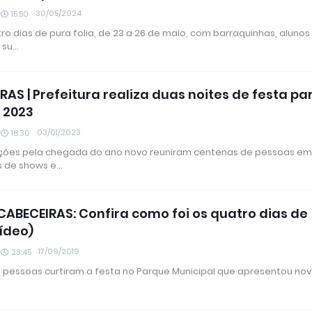
30/05/2024
15:50
o dias de pura folia, de 23 a 26 de maio, com barraquinhas, alunos
 su…
RAS | Prefeitura realiza duas noites de festa pa
 2023
03/01/2023
18:30
ções pela chegada do ano novo reuniram centenas de pessoas e
s de shows e…
CABECEIRAS: Confira como foi os quatro dias de
vídeo)
17/09/2019
23:45
e pessoas curtiram a festa no Parque Municipal que apresentou no