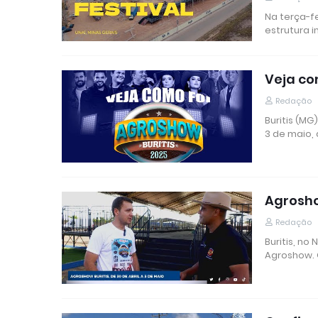
Na terça-fe
estrutura i
Veja co
Redação
Buritis (M
3 de maio,
Agrosho
Redação
Buritis, no
Agroshow. 