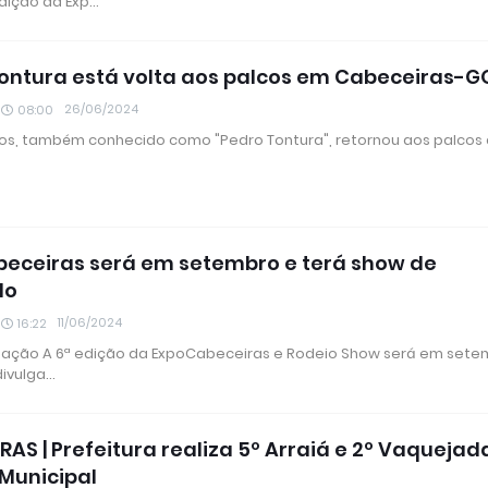
edição da Exp…
ontura está volta aos palcos em Cabeceiras-G
26/06/2024
08:00
s, também conhecido como "Pedro Tontura", retornou aos palcos
eceiras será em setembro e terá show de
do
11/06/2024
16:22
lgação A 6ª edição da ExpoCabeceiras e Rodeio Show será em sete
divulga…
RAS | Prefeitura realiza 5º Arraiá e 2º Vaquejad
Municipal