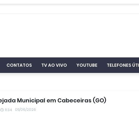
CONTATOS
TV AO VIVO
YOUTUBE
TELEFONES ÚT
uejada Municipal em Cabeceiras (GO)
05/06/2026
11:34