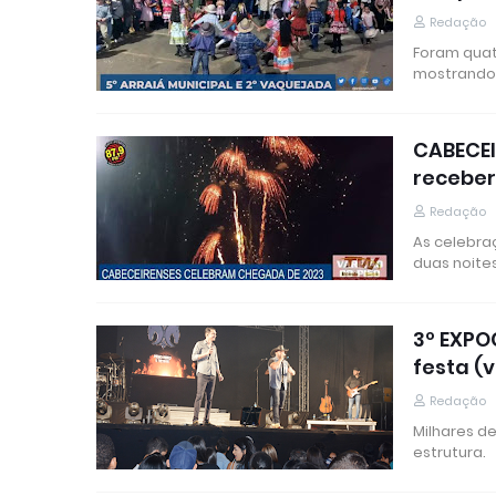
Redação
Foram quatr
mostrando
CABECEI
receber
Redação
As celebra
duas noite
3º EXPO
festa (
Redação
Milhares d
estrutura.