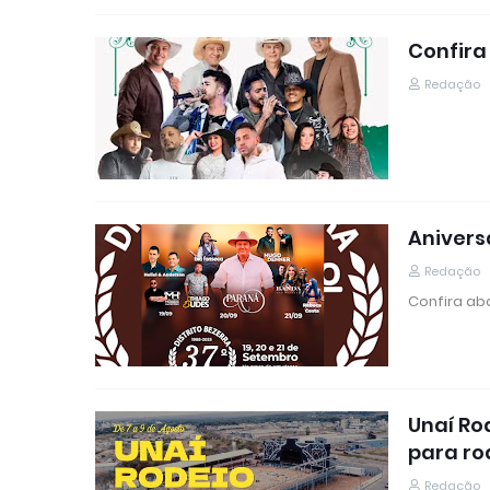
Confira
Redação
Anivers
Redação
Confira ab
Unaí Ro
para ro
Redação