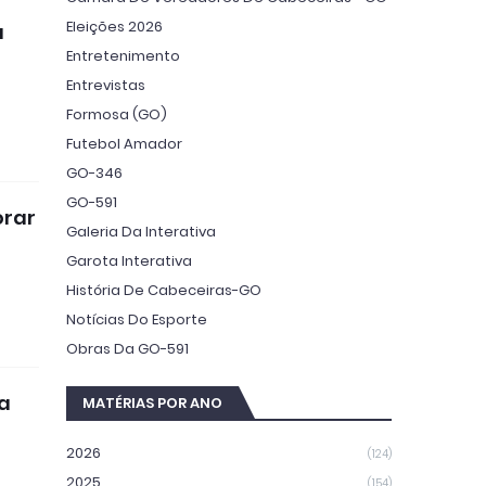
Eleições 2026
a
Entretenimento
Entrevistas
Formosa (GO)
Futebol Amador
GO-346
GO-591
orar
Galeria Da Interativa
Garota Interativa
História De Cabeceiras-GO
Notícias Do Esporte
Obras Da GO-591
a
MATÉRIAS POR ANO
2026
(124)
2025
(154)