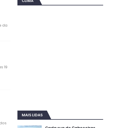
CLIMA
a
e da
s 19
MAIS LIDAS
ados
Cada rua de Cabeceiras