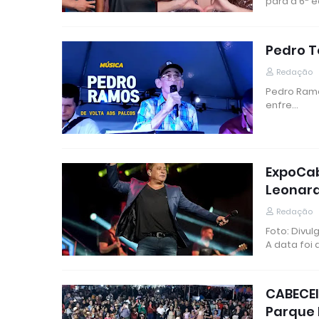
para a 6ª 
Pedro T
Redação
Pedro Ramo
enfre…
ExpoCab
Leonar
Redação
Foto: Divu
A data foi 
CABECEI
Parque 