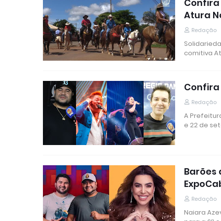
Confira
Atura N
Redação
Solidaried
comitiva A
Confira
Redação
A Prefeitur
e 22 de s
Barões 
ExpoCa
Redação
Naiara Aze