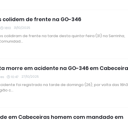
s colidem de frente na GO-346
31/10/2025
18:13
os colidiram de frente na tarde desta quinta-feira (31) na Serrinha,
 Comunidad…
ta morre em acidente na GO-346 em Cabeceir
27/10/2025
res
10:47
idente foi registrado na tarde de domingo (26), por volta das 16h3
gião c…
nde em Cabeceiras homem com mandado em