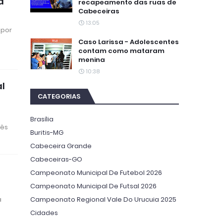
a
recapeamento das ruas de
Cabeceiras
13:05
 por
Caso Larissa - Adolescentes
contam como mataram
menina
10:38
al
CATEGORIAS
Brasília
rês
Buritis-MG
Cabeceira Grande
Cabeceiras-GO
Campeonato Municipal De Futebol 2026
Campeonato Municipal De Futsal 2026
Campeonato Regional Vale Do Urucuia 2025
a
Cidades