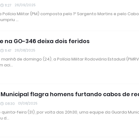
26/09/2025
11:27
 Polícia Militar (PM) composta pelo 1º Sargento Martins e pelo Cab
 cumpriu …
e na GO-346 deixa dois feridos
26/08/2025
11:47
a manhã de domingo (24), a Polícia Militar Rodoviária Estadual (PMRV
um aci…
Municipal flagra homens furtando cabos de re
01/08/2025
08:30
 quinta-feira (31), por volta das 20h30, uma equipe da Guarda Munic
ou d…