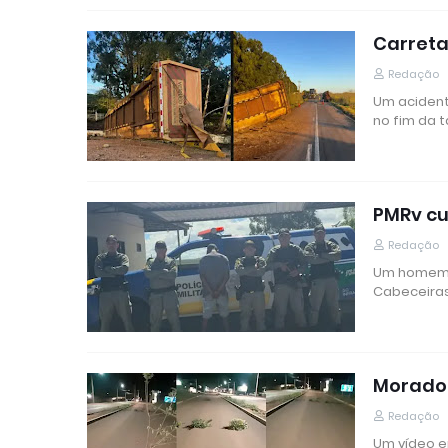
Carreta
Redação
Um acident
no fim da 
PMRv c
Redação
Um homem fo
Cabeceiras
Morador
Redação
Um vídeo e