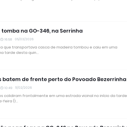
 tomba na GO-346, na Serrinha
05/03/2026
16:58
a que transportava casca de madeira tombou e caiu em uma
 na tarde desta quin…
s batem de frente perto do Povoado Bezerrinha
11/02/2026
10:49
os colidiram frontalmente em uma estrada vicinal no início da tard
-feira (1…