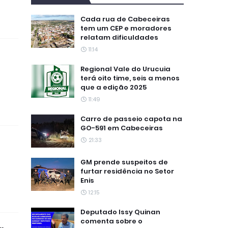
Cada rua de Cabeceiras
tem um CEP e moradores
relatam dificuldades
11:14
Regional Vale do Urucuia
terá oito time, seis a menos
que a edição 2025
11:49
Carro de passeio capota na
GO-591 em Cabeceiras
21:33
GM prende suspeitos de
furtar residência no Setor
e
Enis
12:15
Deputado Issy Quinan
comenta sobre o