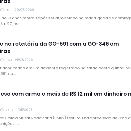
iras
20/07/2026
11:06
e 71 anos morreu após ser atropelado na madrugada de domingo 
 km 57, no…
e na rotatória da GO-591 com a GO-346 em
iras
14/05/2026
15:59
 ficou ferida em um acidente registrado na tarde desta quinta-fei
-591, no…
preso com arma e mais de R$ 12 mil em dinheiro 
11/05/2026
12:06
a Polícia Militar Rodoviária (PMRv) resultou na apreensão de uma 
unições, …