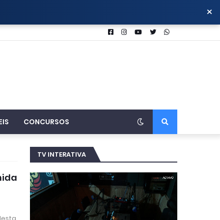
×
EIS
CONCURSOS
TV INTERATIVA
nida
desta