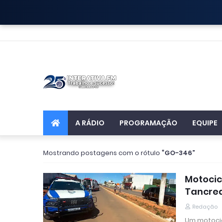
A RÁDIO
PROGRAMAÇÃO
EQUIPE
Mostrando postagens com o rótulo
GO-346
Motocic
Tancre
Redação
Um motocic