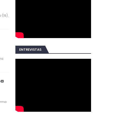
(19),
ENTREVISTAS
ra
na
arma