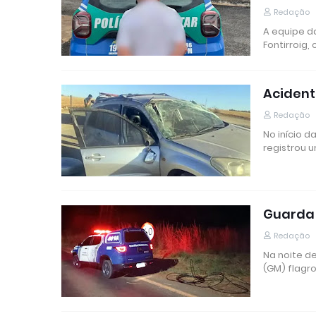
Redação
A equipe da
Fontirroig,
Acident
Redação
No início d
registrou 
Guarda 
Redação
Na noite de
(GM) flagr