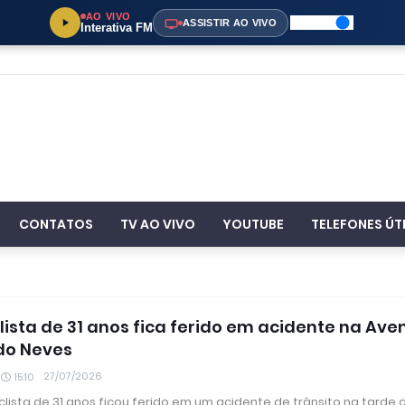
AO VIVO
ASSISTIR AO VIVO
Interativa FM
CONTATOS
TV AO VIVO
YOUTUBE
TELEFONES ÚT
lista de 31 anos fica ferido em acidente na Ave
do Neves
27/07/2026
15:10
lista de 31 anos ficou ferido em um acidente de trânsito na tarde 