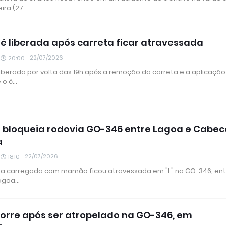
ira (27…
é liberada após carreta ficar atravessada
22/07/2026
20:00
 liberada por volta das 19h após a remoção da carreta e a aplicaçã
e o ó…
 bloqueia rodovia GO-346 entre Lagoa e Cabec
a
22/07/2026
18:10
a carregada com mamão ficou atravessada em "L" na GO-346, ent
agoa…
orre após ser atropelado na GO-346, em