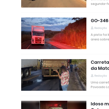
segunda-fe
GO-346 
Redação
A pista foi
areia sobr
Carreta
da Mat
Redação
Uma carret
Povoado L
Idoso m