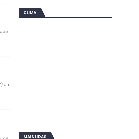
CLIMA
rado
(7) em
MAIS LIDAS
 via