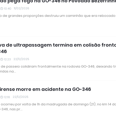
o pega fogo na GO-346 no Povoado Bezerrinh
11/02/2026
10:40
o de grandes proporções destruiu um caminhão que era rebocado
va de ultrapassagem termina em colisão front
346
22/12/2025
12:23
s de passeio colidiram frontalmente na rodovia GO-346, deixando t
ridas na…
rense morre em acidente na GO-346
22/12/2025
12:16
 ocorreu por volta de 1h da madrugada de domingo (21), no km 14 d
-346, nas pr…