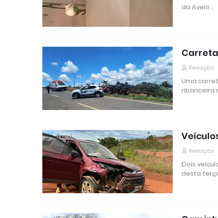
da Aveni…
Carreta
Redação
Uma carret
ribanceira
Veículo
Redação
Dois veícul
desta terça