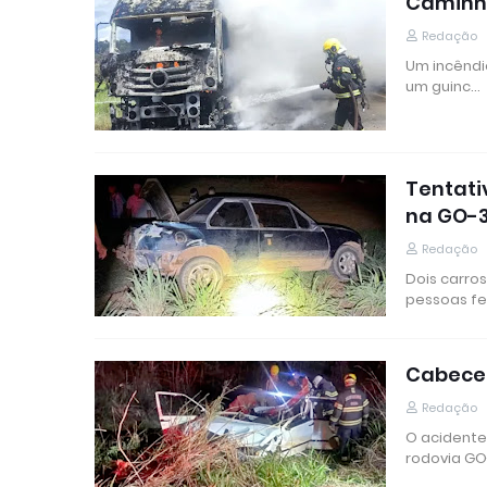
Caminhã
Redação
Um incêndi
um guinc…
Tentati
na GO-
Redação
Dois carro
pessoas fe
Cabecei
Redação
O acidente
rodovia GO