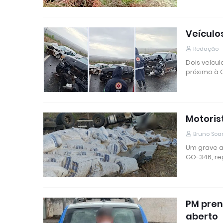
Veículo
Redação
Dois veícul
próximo à
Motoris
Bruno Soa
Um grave ac
GO-346, re
PM pre
aberto