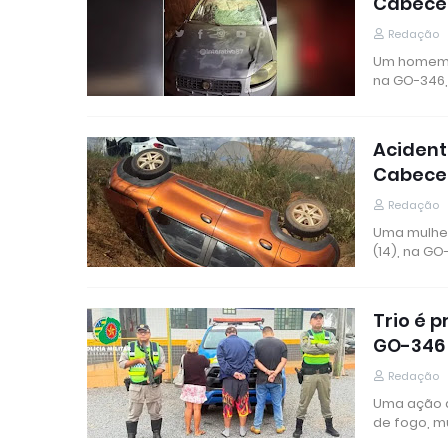
Cabece
Redação
Um homem d
na GO-346,
Acident
Cabece
Redação
Uma mulher
(14), na GO
Trio é 
GO-346
Redação
Uma ação d
de fogo, m