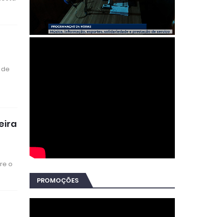
o de
eira
re o
PROMOÇÕES