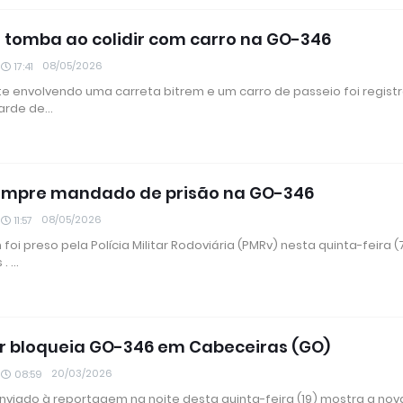
 tomba ao colidir com carro na GO-346
08/05/2026
17:41
e envolvendo uma carreta bitrem e um carro de passeio foi regist
tarde de…
umpre mandado de prisão na GO-346
08/05/2026
11:57
i preso pela Polícia Militar Rodoviária (PMRv) nesta quinta-feira 
 . …
 bloqueia GO-346 em Cabeceiras (GO)
20/03/2026
08:59
nviado à reportagem na noite desta quinta-feira (19) mostra a nova