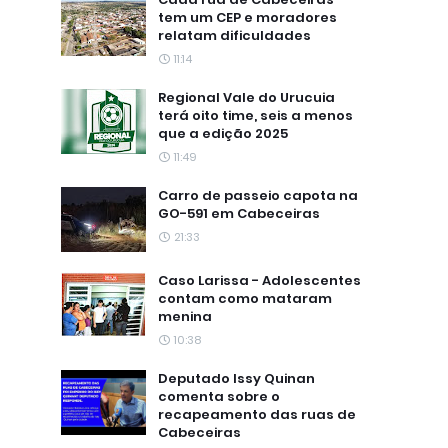
tem um CEP e moradores
relatam dificuldades
11:14
Regional Vale do Urucuia
terá oito time, seis a menos
que a edição 2025
11:49
Carro de passeio capota na
GO-591 em Cabeceiras
21:33
Caso Larissa - Adolescentes
contam como mataram
menina
10:38
Deputado Issy Quinan
comenta sobre o
recapeamento das ruas de
Cabeceiras