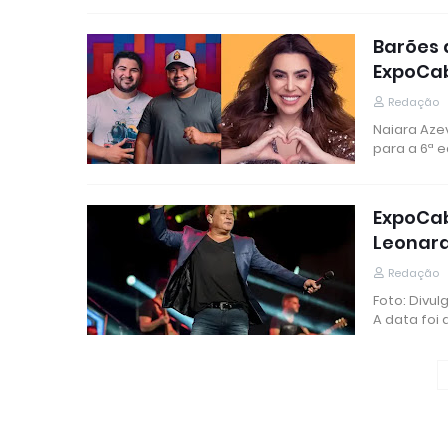
Barões 
ExpoCa
Redação
Naiara Aze
para a 6ª 
ExpoCab
Leonar
Redação
Foto: Divu
A data foi 