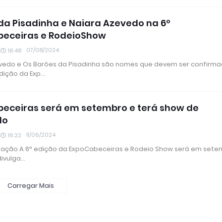
da Pisadinha e Naiara Azevedo na 6º
beceiras e RodeioShow
07/08/2024
16:48
vedo e Os Barões da Pisadinha são nomes que devem ser confirm
edição da Exp…
eceiras será em setembro e terá show de
do
11/06/2024
16:22
lgação A 6ª edição da ExpoCabeceiras e Rodeio Show será em sete
divulga…
Carregar Mais