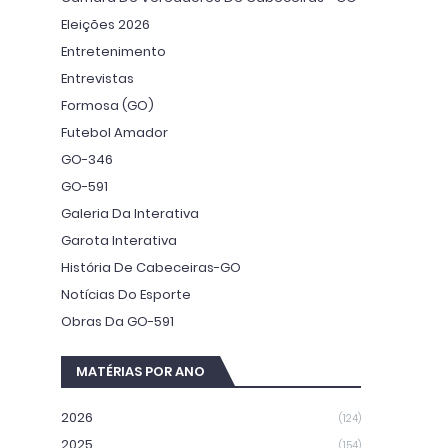
Eleições 2026
Entretenimento
Entrevistas
Formosa (GO)
Futebol Amador
GO-346
GO-591
Galeria Da Interativa
Garota Interativa
História De Cabeceiras-GO
Notícias Do Esporte
Obras Da GO-591
MATÉRIAS POR ANO
2026
(124)
2025
(154)