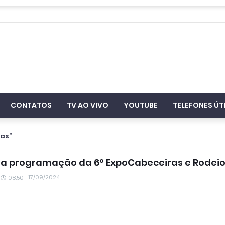
CONTATOS
TV AO VIVO
YOUTUBE
TELEFONES ÚT
ras
 a programação da 6º ExpoCabeceiras e Rodei
17/09/2024
08:50