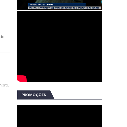
ados
mbro.
PROMOÇÕES