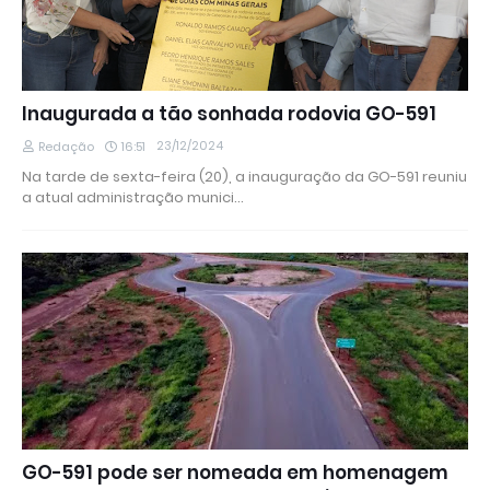
Inaugurada a tão sonhada rodovia GO-591
23/12/2024
Redação
16:51
Na tarde de sexta-feira (20), a inauguração da GO-591 reuniu
a atual administração munici…
GO-591 pode ser nomeada em homenagem