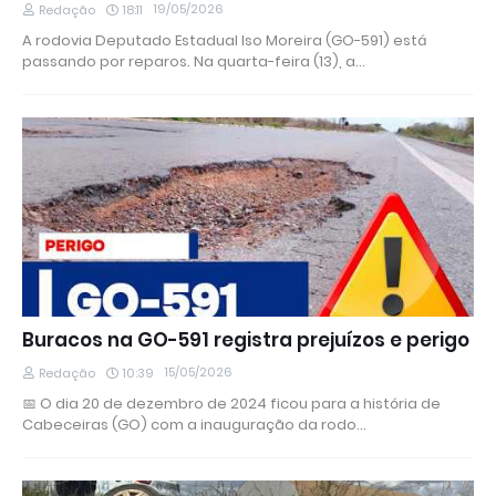
19/05/2026
Redação
18:11
A rodovia Deputado Estadual Iso Moreira (GO-591) está
passando por reparos. Na quarta-feira (13), a…
Buracos na GO-591 registra prejuízos e perigo
15/05/2026
Redação
10:39
📅 O dia 20 de dezembro de 2024 ficou para a história de
Cabeceiras (GO) com a inauguração da rodo…