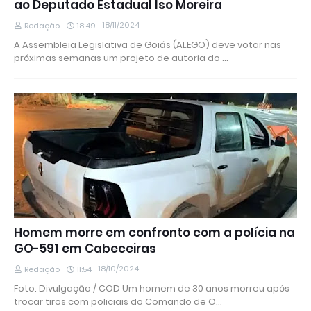
ao Deputado Estadual Iso Moreira
18/11/2024
Redação
18:49
A Assembleia Legislativa de Goiás (ALEGO) deve votar nas
próximas semanas um projeto de autoria do …
Homem morre em confronto com a polícia na
GO-591 em Cabeceiras
18/10/2024
Redação
11:54
Foto: Divulgação / COD Um homem de 30 anos morreu após
trocar tiros com policiais do Comando de O…