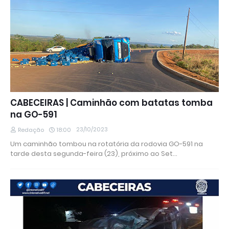
CABECEIRAS | Caminhão com batatas tomba
na GO-591
23/10/2023
Redação
18:00
Um caminhão tombou na rotatória da rodovia GO-591 na
tarde desta segunda-feira (23), próximo ao Set…