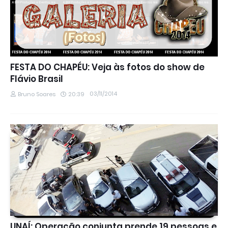
FESTA DO CHAPÉU: Veja às fotos do show de
Flávio Brasil
03/11/2014
Bruno Soares
20:39
Este site utiliza cookies para melhorar sua
experiência e fornecer serviços personalizados. Ao
continuar a navegar, você concorda com o uso
de cookies. Para mais informações, leia nossa
Política de Privacidade
.
Aceitar
UNAÍ: Operação conjunta prende 19 pessoas e