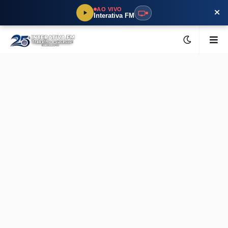
×
AO VIVO
Interativa FM