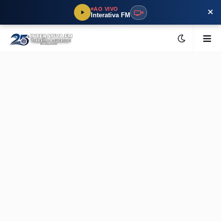
×
AO VIVO
Interativa FM