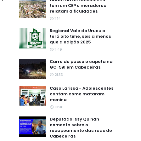
tem um CEP e moradores
relatam dificuldades
11:14
Regional Vale do Urucuia
terá oito time, seis a menos
que a edição 2025
11:49
Carro de passeio capota na
GO-591 em Cabeceiras
21:33
Caso Larissa - Adolescentes
contam como mataram
menina
10:38
Deputado Issy Quinan
comenta sobre o
recapeamento das ruas de
Cabeceiras