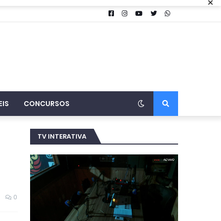
×
EIS
CONCURSOS
TV INTERATIVA
0