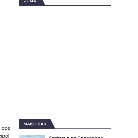
CLIMA
MAIS LIDAS
u aos
ipal
Cada rua de Cabeceiras