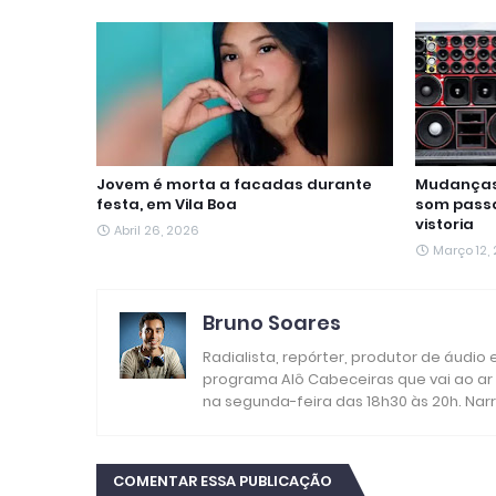
o
r
p
a
g
I
k
p
m
e
n
r
Jovem é morta a facadas durante
Mudanças 
festa, em Vila Boa
som passa
vistoria
Abril 26, 2026
Março 12,
Bruno Soares
Radialista, repórter, produtor de áudio
programa Alô Cabeceiras que vai ao ar
na segunda-feira das 18h30 às 20h. Nar
COMENTAR ESSA PUBLICAÇÃO