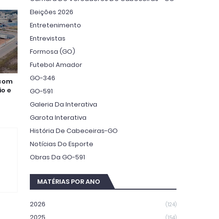
Eleições 2026
Entretenimento
Entrevistas
Formosa (GO)
Futebol Amador
GO-346
 com
io e
GO-591
Galeria Da Interativa
Garota Interativa
História De Cabeceiras-GO
Notícias Do Esporte
Obras Da GO-591
MATÉRIAS POR ANO
2026
(124)
2025
(154)