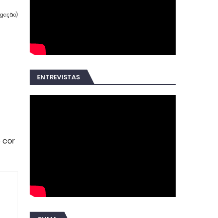
lgação)
ENTREVISTAS
 cor