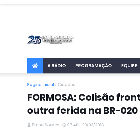
A RÁDIO
PROGRAMAÇÃO
EQUIPE
Página inicial
Cidades
FORMOSA: Colisão fron
outra ferida na BR-020
Bruno Soares
07:48
20/03/2018