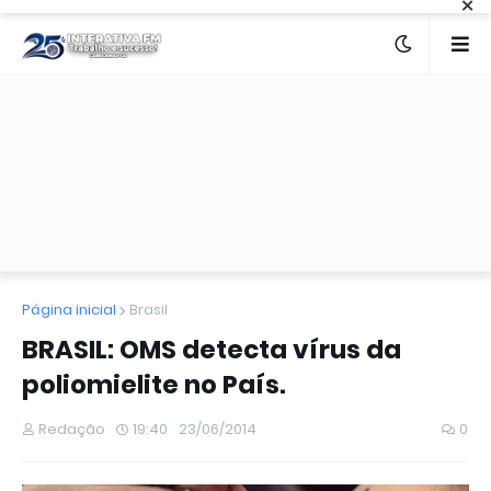
×
Página inicial
Brasil
BRASIL: OMS detecta vírus da
poliomielite no País.
Redação
19:40
23/06/2014
0