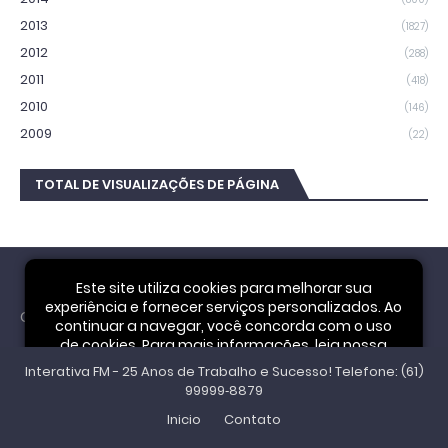
2013
(1827)
2012
(288)
2011
(418)
2010
(146)
2009
(22)
TOTAL DE VISUALIZAÇÕES DE PÁGINA
Este site utiliza cookies para melhorar sua
experiência e fornecer serviços personalizados. Ao
Cookie Notice
continuar a navegar, você concorda com o uso
de cookies. Para mais informações, leia nossa
Interativa FM - 25 Anos de Trabalho e Sucesso! Telefone: (61)
Política de Privacidade
.
Aceitar
99999‑8879
Inicio
Contato