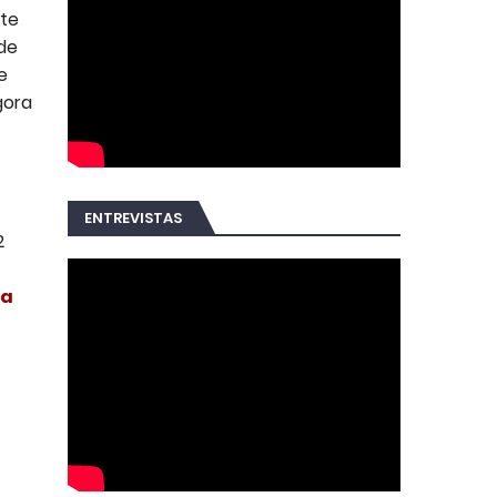
ite
 de
e
agora
ENTREVISTAS
2
ia