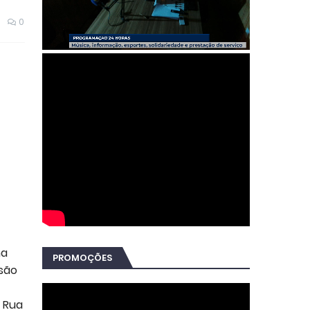
0
ha
PROMOÇÕES
isão
 Rua