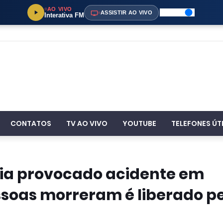
AO VIVO
ASSISTIR AO VIVO
Interativa FM
CONTATOS
TV AO VIVO
YOUTUBE
TELEFONES ÚT
ria provocado acidente em
soas morreram é liberado p