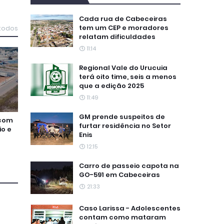
Cada rua de Cabeceiras
tem um CEP e moradores
 todos
relatam dificuldades
11:14
Regional Vale do Urucuia
terá oito time, seis a menos
que a edição 2025
11:49
GM prende suspeitos de
 com
furtar residência no Setor
io e
Enis
12:15
Carro de passeio capota na
GO-591 em Cabeceiras
21:33
Caso Larissa - Adolescentes
contam como mataram