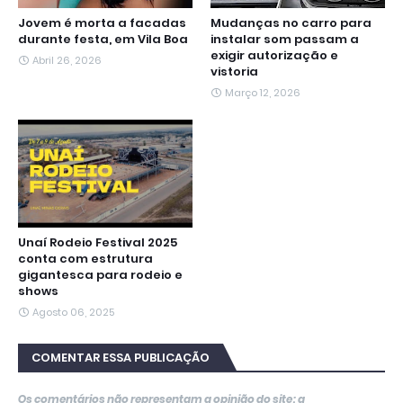
Jovem é morta a facadas
Mudanças no carro para
durante festa, em Vila Boa
instalar som passam a
exigir autorização e
Abril 26, 2026
vistoria
Março 12, 2026
Unaí Rodeio Festival 2025
conta com estrutura
gigantesca para rodeio e
shows
Agosto 06, 2025
COMENTAR ESSA PUBLICAÇÃO
Os comentários não representam a opinião do site; a