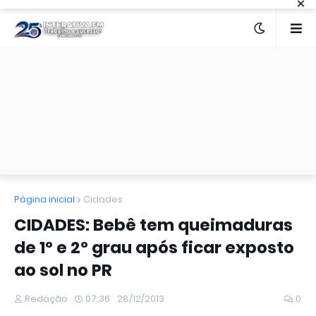
×
Página inicial
Cidades
CIDADES: Bebê tem queimaduras
de 1º e 2º grau após ficar exposto
ao sol no PR
Redação
07:36
28/12/2013
0