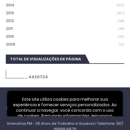
2014
(800)
2013
(1827)
2012
(288)
2011
(418)
2010
(146)
2009
(22)
TOTAL DE VISUALIZAÇÕES DE PÁGINA
4
4
2
0
7
2
4
Este site utiliza cookies para melhorar sua
experiência e fornecer serviços personalizados. Ao
Cookie Notice
continuar a navegar, você concorda com o uso
de cookies. Para mais informações, leia nossa
Interativa FM - 25 Anos de Trabalho e Sucesso! Telefone: (61)
Política de Privacidade
.
Aceitar
99999‑8879