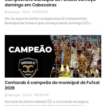
domingo em Cabeceiras
02/05/2026
Redação
11:11
Fãs do esporte estão na expectiva do Campeonato
Municipal de Futebol que começa neste domingo (3) c…
Contacab é campeão do municipal de Futsal
2026
14/04/2026
Redação
18:31
Na noite do último sábado (11), o Contacab se sagrou