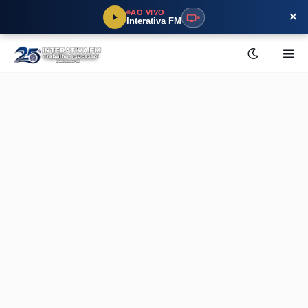
×
AO VIVO
Interativa FM