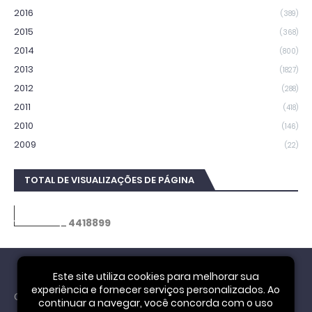
2016
(389)
2015
(368)
2014
(800)
2013
(1827)
2012
(288)
2011
(418)
2010
(146)
2009
(22)
TOTAL DE VISUALIZAÇÕES DE PÁGINA
4
4
1
8
8
9
9
Este site utiliza cookies para melhorar sua
experiência e fornecer serviços personalizados. Ao
Cookie Notice
continuar a navegar, você concorda com o uso