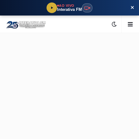
×
AO VIVO
Interativa FM