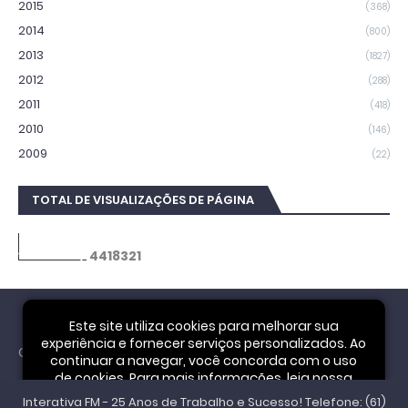
2015
(368)
2014
(800)
2013
(1827)
2012
(288)
2011
(418)
2010
(146)
2009
(22)
TOTAL DE VISUALIZAÇÕES DE PÁGINA
4
4
1
8
3
2
1
Este site utiliza cookies para melhorar sua
experiência e fornecer serviços personalizados. Ao
Cookie Notice
continuar a navegar, você concorda com o uso
de cookies. Para mais informações, leia nossa
Interativa FM - 25 Anos de Trabalho e Sucesso! Telefone: (61)