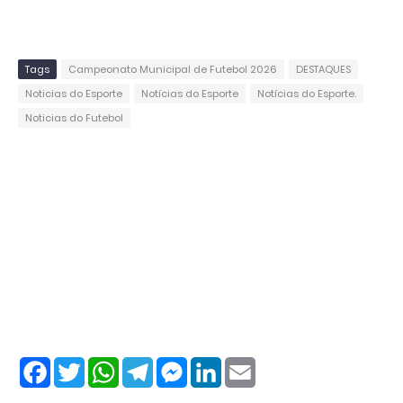
Tags
Campeonato Municipal de Futebol 2026
DESTAQUES
Noticias do Esporte
Notícias do Esporte
Notícias do Esporte.
Noticias do Futebol
F
T
W
T
M
L
E
a
w
h
e
e
i
m
c
i
a
l
s
n
a