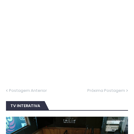
Postagem Anterior
Próxima Postagem
TV INTERATIVA