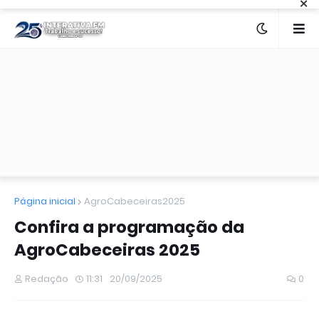
×
Página inicial
AgroCabeceiras2025
Confira a programação da
AgroCabeceiras 2025
Redação
11:31
20/09/2025
0