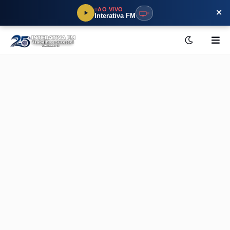
×
AO VIVO
Interativa FM