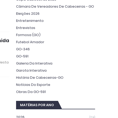
Câmara De Vereadores De Cabeceiras - GO
Eleições 2026
Entretenimento
Entrevistas
Formosa (GO)
nida
Futebol Amador
GO-346
GO-591
desta
Galeria Da Interativa
Garota Interativa
História De Cabeceiras-GO
Notícias Do Esporte
Obras Da GO-591
MATÉRIAS POR ANO
2026
(124)