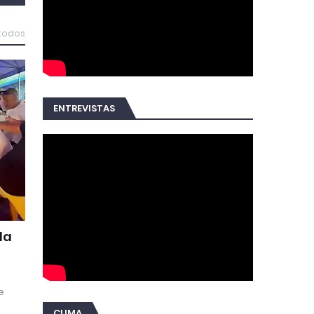
 todos
ENTREVISTAS
da
e
a
CLIMA