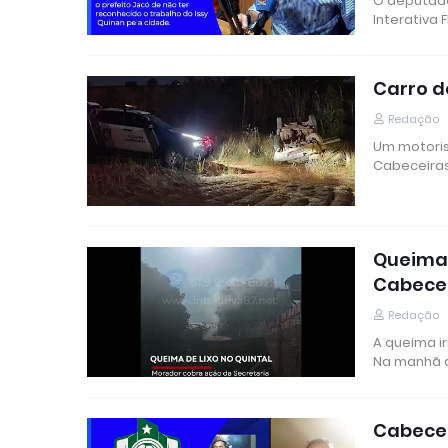
O deputado
Interativa
Carro d
Redação
Um motoris
Cabeceiras
Queima 
Cabece
Redação
A queima i
Na manhã 
Cabecei