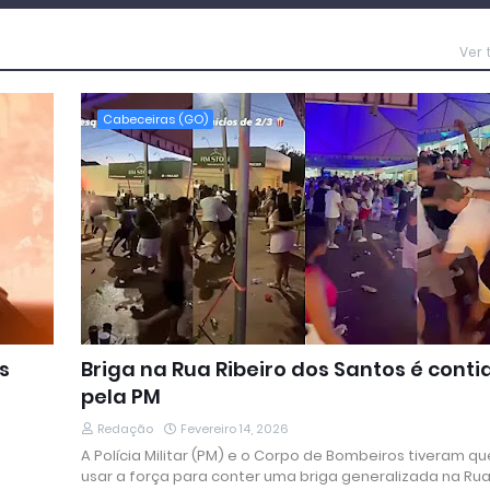
Ver
Cabeceiras (GO)
s
Briga na Rua Ribeiro dos Santos é conti
pela PM
Redação
Fevereiro 14, 2026
A Polícia Militar (PM) e o Corpo de Bombeiros tiveram qu
usar a força para conter uma briga generalizada na Ru