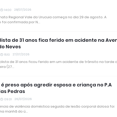
28/07/2026
14:00
to Regional Vale do Urucuia começa no dia 29 de agosto. A
 foi confirmada por N…
lista de 31 anos fica ferido em acidente na Ave
do Neves
27/07/2026
15:10
lista de 31 anos ficou ferido em um acidente de trânsito na tarde 
ira (27…
 preso após agredir esposa e criança no P.A
das Pedras
26/07/2026
09:01
ncia de violência doméstica seguida de lesão corporal dolosa foi
 na manhã do ú…