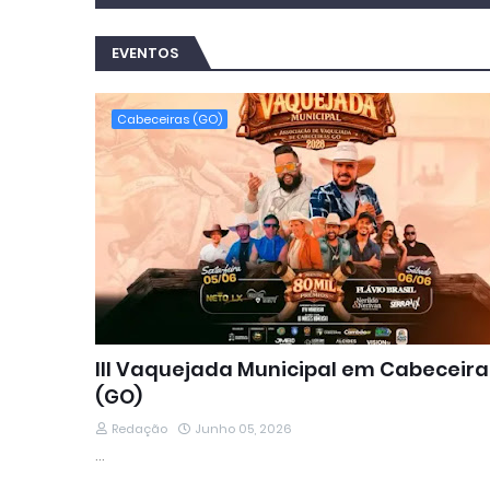
EVENTOS
Cabeceiras (GO)
III Vaquejada Municipal em Cabeceira
(GO)
Redação
Junho 05, 2026
…