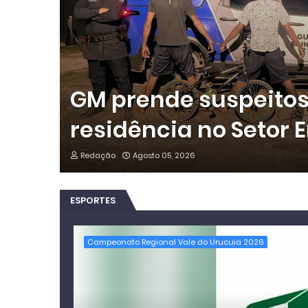
GM prende suspeitos 
residência no Setor E
Redação
Agosto 05, 2026
ESPORTES
Campeonato Regional Vale do Urucuia 2026