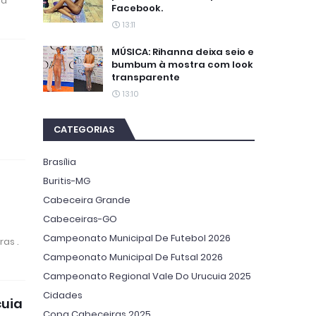
 à
Facebook.
13:11
MÚSICA: Rihanna deixa seio e
bumbum à mostra com look
transparente
13:10
CATEGORIAS
Brasília
Buritis-MG
Cabeceira Grande
Cabeceiras-GO
Campeonato Municipal De Futebol 2026
as .
Campeonato Municipal De Futsal 2026
Campeonato Regional Vale Do Urucuia 2025
Cidades
cuia
Copa Cabeceiras 2025