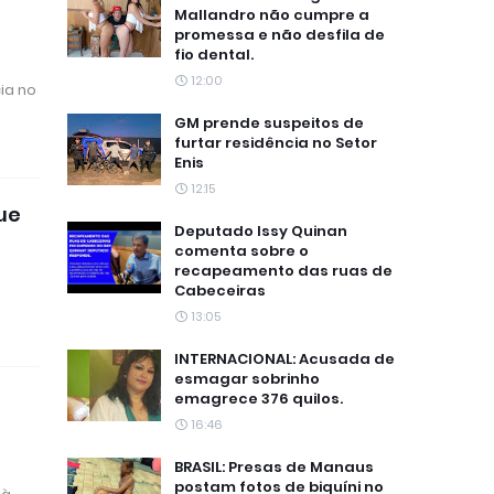
Mallandro não cumpre a
promessa e não desfila de
fio dental.
12:00
ia no
GM prende suspeitos de
furtar residência no Setor
Enis
12:15
que
Deputado Issy Quinan
comenta sobre o
recapeamento das ruas de
Cabeceiras
13:05
INTERNACIONAL: Acusada de
esmagar sobrinho
emagrece 376 quilos.
16:46
BRASIL: Presas de Manaus
postam fotos de biquíni no