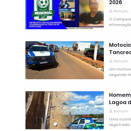
2026
Redação
O Campeona
informação
Motocic
Tancre
Redação
Um motocic
segunda-fe
Homem é
Lagoa 
Redação
Uma ocorrê
registrada