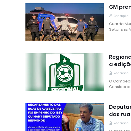
GM pren
Redação
Guarda Mun
Setor Enis
Regiona
a ediçã
Redação
O Campeona
Considerad
Deputad
das rua
Redação