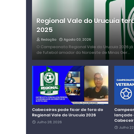
Regional Vale do Urucuia ter
2025
Redação
Agosto 03, 2026
O Campeonato Regional Vale do Urucuia 2026 já
de futebol amador do Noroeste de Minas Ger…
Cabeceiras pode ficar de fora do
Campeona
Regional Vale do Urucuia 2026
lançado 
Cabecei
Julho 28, 2026
Julho 22