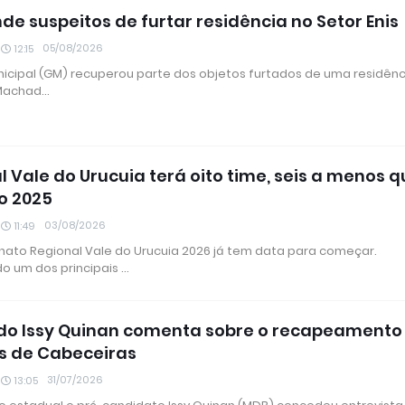
de suspeitos de furtar residência no Setor Enis
05/08/2026
12:15
icipal (GM) recuperou parte dos objetos furtados de uma residênc
 Machad…
l Vale do Urucuia terá oito time, seis a menos 
o 2025
03/08/2026
11:49
to Regional Vale do Urucuia 2026 já tem data para começar.
o um dos principais …
o Issy Quinan comenta sobre o recapeamento
s de Cabeceiras
31/07/2026
13:05