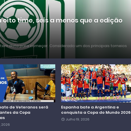
á oito time, seis a menos que a edição
 tem data para começar. Considerado um dos principais torneios
to de Veteranos será
Espanha bate a Argentina e
antes da Copa
conquista a Copa do Mundo 2026
ras
Julho 19, 2026
, 2026