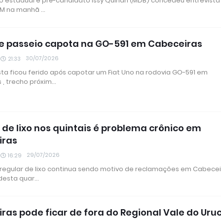
 estadual e pré-candidato Issy Quinan (MDB) concedeu entrevista
 FM na manhã …
e passeio capota na GO-591 em Cabeceiras
30/07/2026
21:33
ta ficou ferido após capotar um Fiat Uno na rodovia GO-591 em
 , trecho próxim…
de lixo nos quintais é problema crônico em
iras
29/07/2026
16:29
rregular de lixo continua sendo motivo de reclamações em Cabeceir
desta quar…
ras pode ficar de fora do Regional Vale do Uru