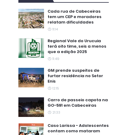
Cada rua de Cabeceiras
tem um CEP e moradores
relatam dificuldades
11:14
Regional Vale do Urucuia
terá oito time, seis a menos
que a edição 2025
11:49
GM prende suspeitos de
furtar residência no Setor
Enis
12:15
Carro de passeio capota na
GO-591 em Cabeceiras
21:33
Caso Larissa - Adolescentes
contam como mataram