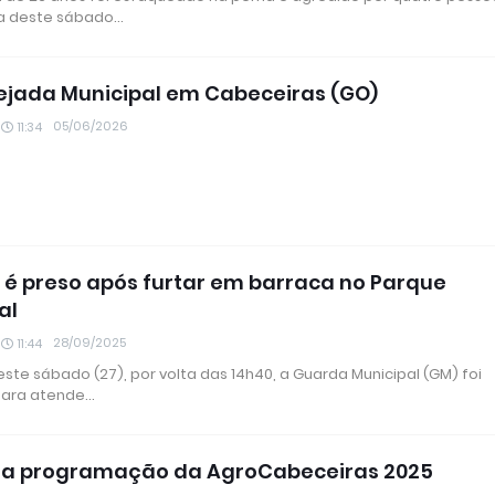
 deste sábado…
uejada Municipal em Cabeceiras (GO)
05/06/2026
11:34
 preso após furtar em barraca no Parque
al
28/09/2025
11:44
ste sábado (27), por volta das 14h40, a Guarda Municipal (GM) foi
para atende…
 a programação da AgroCabeceiras 2025