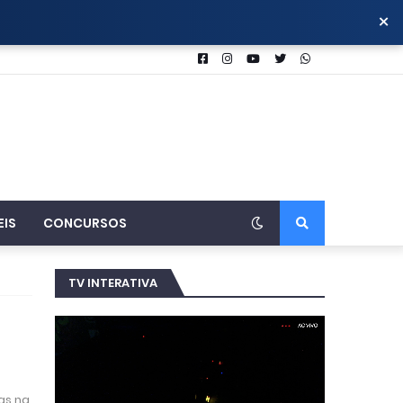
×
EIS
CONCURSOS
TV INTERATIVA
as na