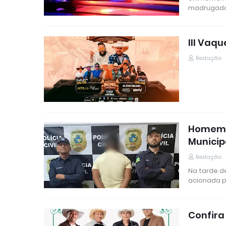
madrugada
III Vaq
Redação
Homem é
Municip
Redação
Na tarde de
acionada 
Confira