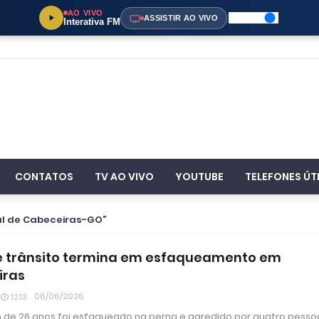
AO VIVO
ASSISTIR AO VIVO
Interativa FM
CONTATOS
TV AO VIVO
YOUTUBE
TELEFONES ÚT
al de Cabeceiras-GO
e trânsito termina em esfaqueamento em
iras
06/06/2026
12:13
e 26 anos foi esfaqueado na perna e agredido por quatro pesso