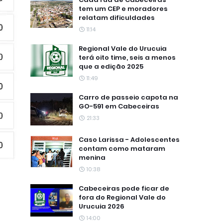
tem um CEP e moradores
relatam dificuldades
11:14
Regional Vale do Urucuia
terá oito time, seis a menos
que a edição 2025
11:49
Carro de passeio capota na
GO-591 em Cabeceiras
21:33
Caso Larissa - Adolescentes
contam como mataram
menina
10:38
Cabeceiras pode ficar de
fora do Regional Vale do
Urucuia 2026
14:00