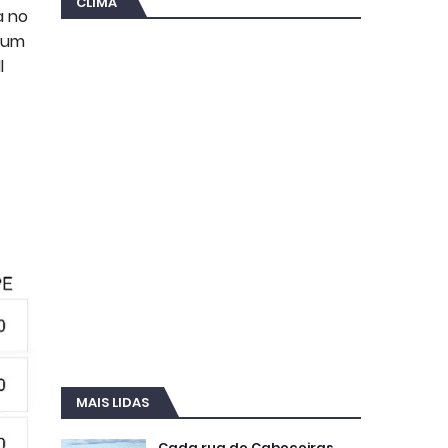
CLIMA
a no
r um
l
MAIS LIDAS
Cada rua de Cabeceiras