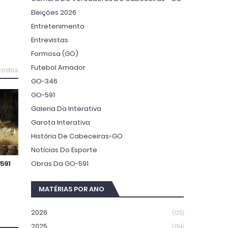
Eleições 2026
Entretenimento
Entrevistas
Formosa (GO)
Futebol Amador
 todos
GO-346
GO-591
Galeria Da Interativa
Garota Interativa
História De Cabeceiras-GO
Notícias Do Esporte
Obras Da GO-591
591
MATÉRIAS POR ANO
2026
(125)
2025
(154)