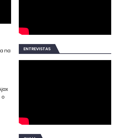
ENTREVISTAS
ta na
Ajax
 o