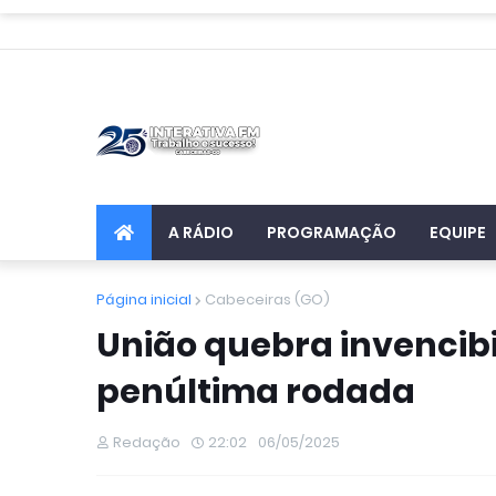
A RÁDIO
PROGRAMAÇÃO
EQUIPE
Página inicial
Cabeceiras (GO)
União quebra invencib
penúltima rodada
Redação
22:02
06/05/2025