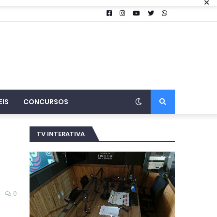
×
EIS
CONCURSOS
TV INTERATIVA
0