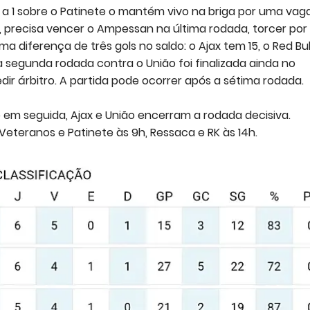
1 a 1 sobre o Patinete o mantém vivo na briga por uma vag
so, precisa vencer o Ampessan na última rodada, torcer po
ma diferença de três gols no saldo: o Ajax tem 15, o Red Bul
a segunda rodada contra o União foi finalizada ainda no
dir árbitro. A partida pode ocorrer após a sétima rodada.
 em seguida, Ajax e União encerram a rodada decisiva.
eteranos e Patinete às 9h, Ressaca e RK às 14h.