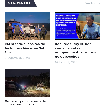
b
t
s
g
e
e
l
VEJA TAMBÉM
Ver todos
o
e
A
r
n
d
o
r
p
a
g
I
k
p
m
e
n
r
GM prende suspeitos de
Deputado Issy Quinan
furtar residência no Setor
comenta sobre o
Enis
recapeamento das ruas
de Cabeceiras
Agosto 05, 2026
Julho 31, 2026
Carro de passeio capota