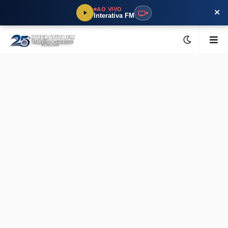
×
AO VIVO
Interativa FM