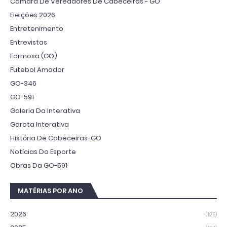
Câmara De Vereadores De Cabeceiras - GO
Eleições 2026
Entretenimento
Entrevistas
Formosa (GO)
Futebol Amador
GO-346
GO-591
Galeria Da Interativa
Garota Interativa
História De Cabeceiras-GO
Notícias Do Esporte
Obras Da GO-591
MATÉRIAS POR ANO
2026
(125)