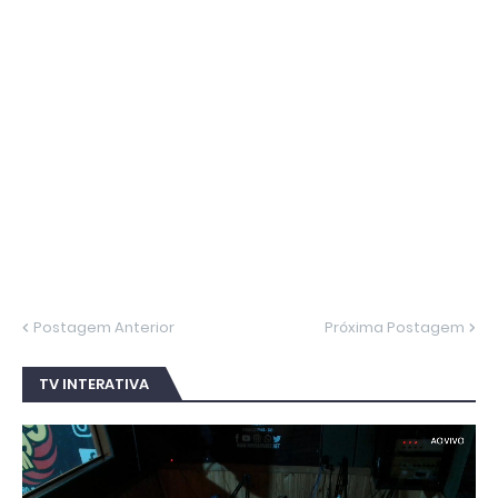
Postagem Anterior
Próxima Postagem
TV INTERATIVA