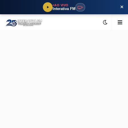
×
AO VIVO
Interativa FM