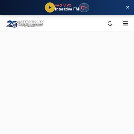
×
AO VIVO
Interativa FM