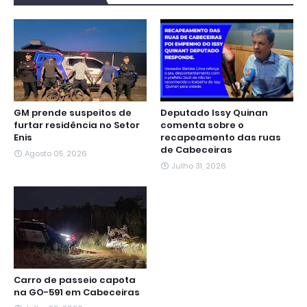
o
e
A
r
n
d
o
r
p
a
g
I
k
p
m
e
n
r
GM prende suspeitos de
Deputado Issy Quinan
furtar residência no Setor
comenta sobre o
Enis
recapeamento das ruas
de Cabeceiras
Agosto 05, 2026
Julho 31, 2026
Carro de passeio capota
na GO-591 em Cabeceiras