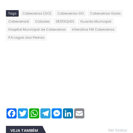
Tags
Cabeceiras (GO)
Cabeceiras-GO
Cabeceiras-Goiás
Cabeceiras1
Cidades
DESTAQUES
Guarda Municipal
Hospital Municipal de Cabeceiras
Interativa FM Cabeceiras
P.A Lagoa das Pedras
F
T
W
T
M
L
E
a
w
h
e
e
i
m
c
i
a
l
s
n
a
e
t
t
e
s
k
i
b
t
s
g
e
e
l
VEJA TAMBÉM
Ver todos