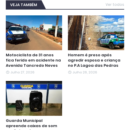
b
t
s
g
e
e
l
VEJA TAMBÉM
Ver todos
o
e
A
r
n
d
o
r
p
a
g
I
k
p
m
e
n
r
Motociclista de 31 anos
Homem é preso após
fica ferido em acidente na
agredir esposa e criança
Avenida Tancredo Neves
no P.A Lagoa das Pedras
Julho 27, 2026
Julho 26, 2026
Guarda Municipal
apreende caixas de som