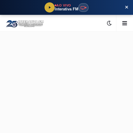
×
AO VIVO
Interativa FM