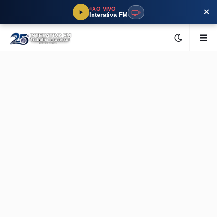
×
AO VIVO
Interativa FM