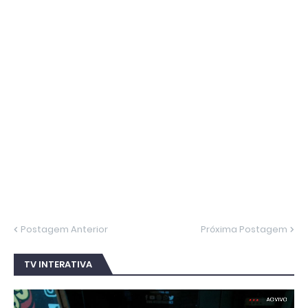
Postagem Anterior
Próxima Postagem
TV INTERATIVA