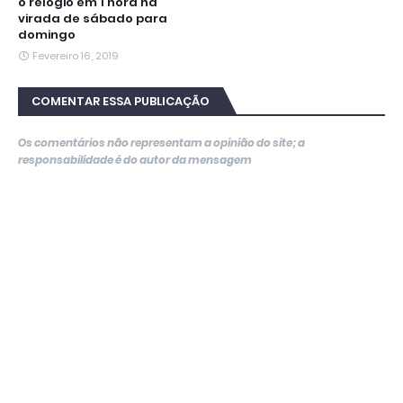
o relógio em 1 hora na
virada de sábado para
domingo
Fevereiro 16, 2019
COMENTAR ESSA PUBLICAÇÃO
Os comentários não representam a opinião do site; a
responsabilidade é do autor da mensagem