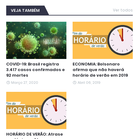
e
t
t
e
s
k
i
b
t
s
g
e
e
l
VEJA TAMBÉM
Ver todos
o
e
A
r
n
d
o
r
p
a
g
I
k
p
m
e
n
r
COVID-19: Brasil registra
ECONOMIA: Bolsonaro
3.417 casos confirmados e
afirma que não haverá
92 mortes
horário de verão em 2019
Março 27, 2020
Abril 06, 2019
HORÁRIO DE VERÃO: Atrase