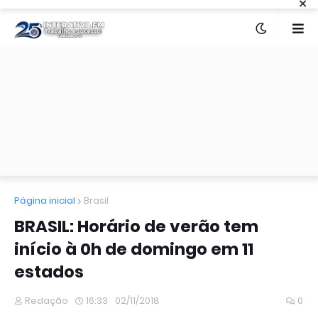
×
Página inicial
Brasil
BRASIL: Horário de verão tem
início à 0h de domingo em 11
estados
Redação
16:33
02/11/2018
0