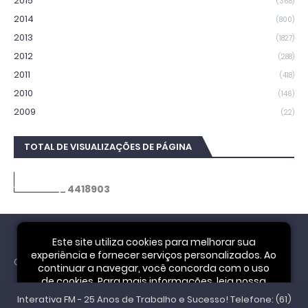
2015
(368)
2014
(800)
2013
(1827)
2012
(288)
2011
(418)
2010
(146)
2009
(22)
TOTAL DE VISUALIZAÇÕES DE PÁGINA
4
4
1
8
9
0
3
Este site utiliza cookies para melhorar sua
experiência e fornecer serviços personalizados. Ao
Cookie Notice
continuar a navegar, você concorda com o uso
de cookies. Para mais informações, leia nossa
Interativa FM - 25 Anos de Trabalho e Sucesso! Telefone: (61)