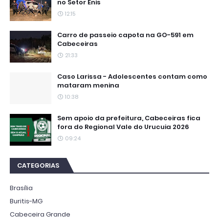
no Setor Enis
12:15
Carro de passeio capota na GO-591 em
Cabeceiras
21:33
Caso Larissa - Adolescentes contam como
mataram menina
10:38
Sem apoio da prefeitura, Cabeceiras fica
fora do Regional Vale do Urucuia 2026
09:24
CATEGORIAS
Brasília
Buritis-MG
Cabeceira Grande