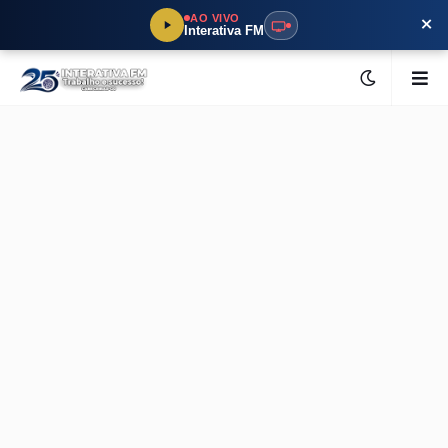
×
AO VIVO
Interativa FM