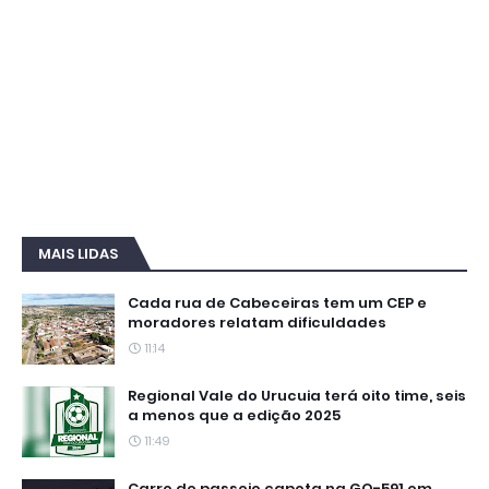
MAIS LIDAS
Cada rua de Cabeceiras tem um CEP e
moradores relatam dificuldades
11:14
Regional Vale do Urucuia terá oito time, seis
a menos que a edição 2025
11:49
Carro de passeio capota na GO-591 em