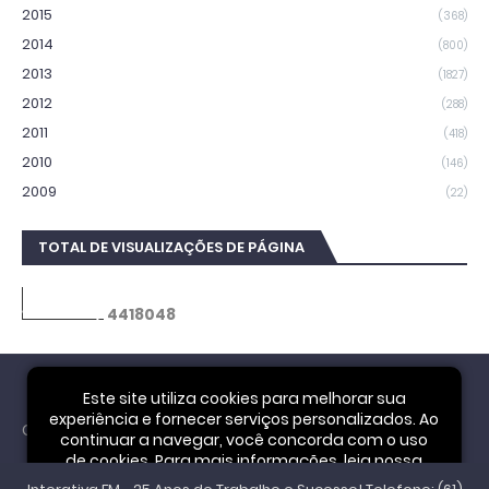
2015
(368)
2014
(800)
2013
(1827)
2012
(288)
2011
(418)
2010
(146)
2009
(22)
TOTAL DE VISUALIZAÇÕES DE PÁGINA
4
4
1
8
0
4
8
Este site utiliza cookies para melhorar sua
experiência e fornecer serviços personalizados. Ao
Cookie Notice
continuar a navegar, você concorda com o uso
de cookies. Para mais informações, leia nossa