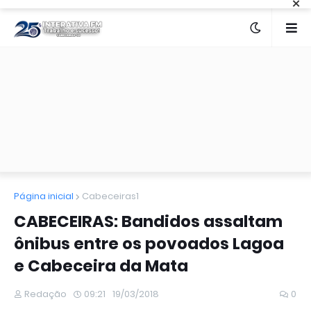
×
Página inicial
Cabeceiras1
CABECEIRAS: Bandidos assaltam
ônibus entre os povoados Lagoa
e Cabeceira da Mata
Redação
09:21
19/03/2018
0