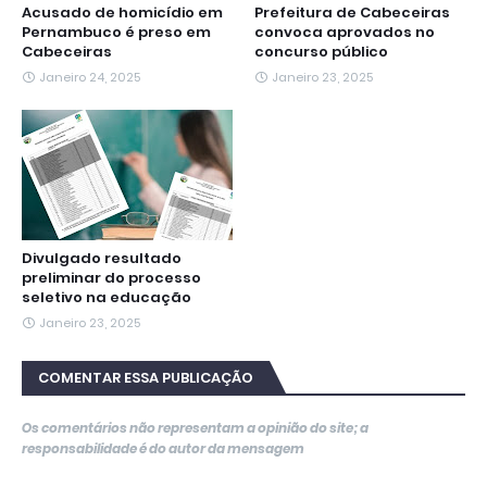
Acusado de homicídio em
Prefeitura de Cabeceiras
Pernambuco é preso em
convoca aprovados no
Cabeceiras
concurso público
Janeiro 24, 2025
Janeiro 23, 2025
Divulgado resultado
preliminar do processo
seletivo na educação
Janeiro 23, 2025
COMENTAR ESSA PUBLICAÇÃO
Os comentários não representam a opinião do site; a
responsabilidade é do autor da mensagem