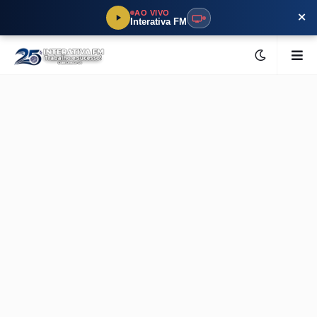
×
AO VIVO
Interativa FM