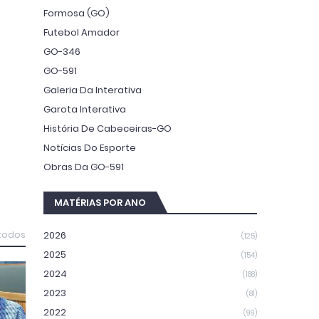
Formosa (GO)
Futebol Amador
GO-346
GO-591
Galeria Da Interativa
Garota Interativa
História De Cabeceiras-GO
Notícias Do Esporte
Obras Da GO-591
MATÉRIAS POR ANO
2026
 todos
(125)
2025
(154)
2024
(188)
2023
(81)
2022
(99)