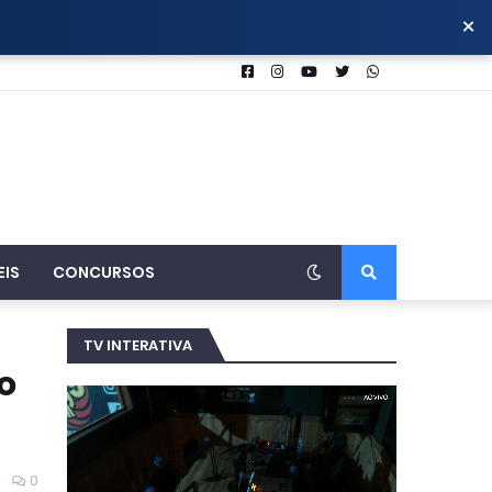
×
EIS
CONCURSOS
TV INTERATIVA
o
0