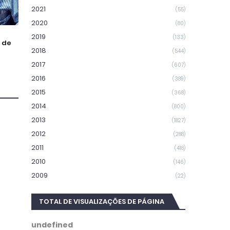
2021
(55)
2020
(80)
2019
(133)
 de
2018
(544)
2017
(607)
2016
(389)
2015
(368)
2014
(800)
2013
(1827)
2012
(288)
2011
(418)
2010
(146)
2009
(22)
TOTAL DE VISUALIZAÇÕES DE PÁGINA
u
n
d
e
f
i
n
e
d