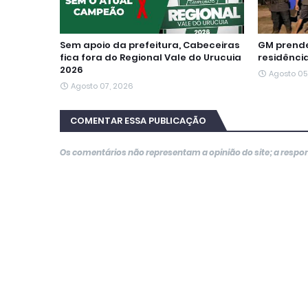
Sem apoio da prefeitura, Cabeceiras
GM prende
fica fora do Regional Vale do Urucuia
residência
2026
Agosto 05
Agosto 07, 2026
COMENTAR ESSA PUBLICAÇÃO
Os comentários não representam a opinião do site; a resp