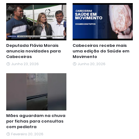
o
r
p
a
g
I
k
p
m
e
n
r
Deputada Flávia Morais
Cabeceiras recebe mais
anuncia novidades para
uma edição do Saúde em
Cabeceiras
Movimento
Junho 23, 2026
Junho 20, 2026
Mães aguardam na chuva
por fichas para consultas
com pediatra
Fevereiro 20, 2026