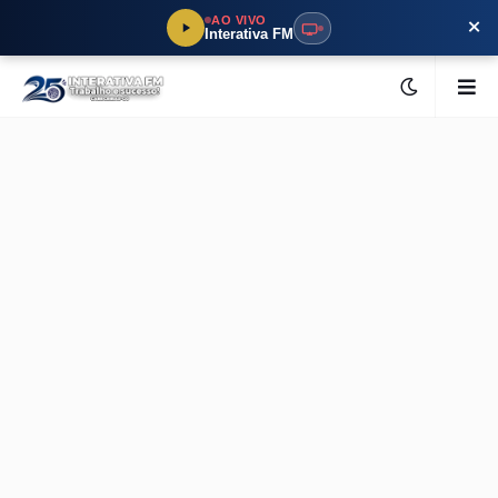
×
AO VIVO
Interativa FM