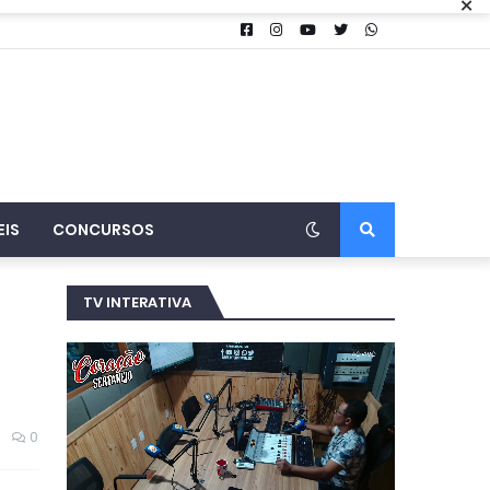
×
EIS
CONCURSOS
TV INTERATIVA
0