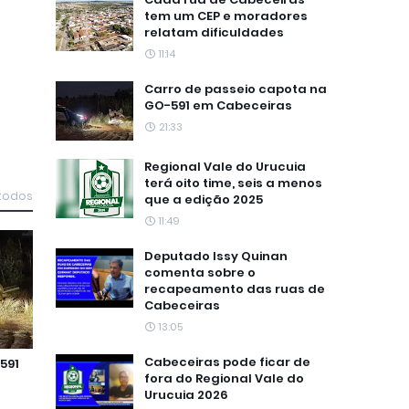
tem um CEP e moradores
relatam dificuldades
11:14
Carro de passeio capota na
GO-591 em Cabeceiras
21:33
Regional Vale do Urucuia
terá oito time, seis a menos
 todos
que a edição 2025
11:49
Deputado Issy Quinan
comenta sobre o
recapeamento das ruas de
Cabeceiras
13:05
Cabeceiras pode ficar de
591
fora do Regional Vale do
Urucuia 2026