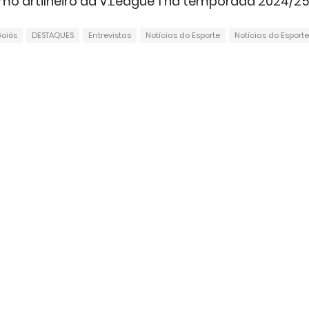
mo artilheiro da V.League 1 na temporada 2024/25
oiás
DESTAQUES
Entrevistas
Notícias do Esporte
Notícias do Esporte