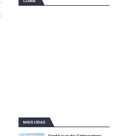
.
CLIMA
.
MAIS LIDAS
Cada rua de Cabeceiras