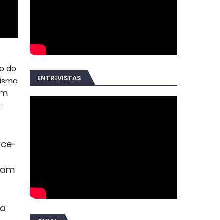
ão do
ENTREVISTAS
risma
om
u
ice-
aram
pa