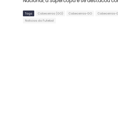
Nacional, a Supercopa e se destacou co
Tags
Cabeceiras (GO)
Cabeceiras-GO
Cabeceiras-G
Noticias do Futebol