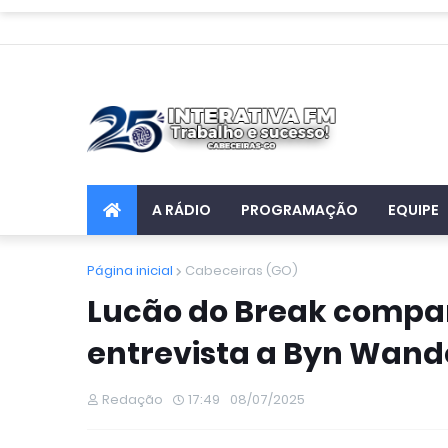
A RÁDIO
PROGRAMAÇÃO
EQUIPE
Página inicial
Cabeceiras (GO)
Lucão do Break compar
entrevista a Byn Wand
Redação
17:49
08/07/2025