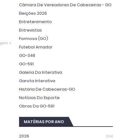
Câmara De Vereadores De Cabeceiras - GO
Eleições 2026
Entretenimento
Entrevistas
Formosa (GO)
agem
Futebol Amador
GO-346
GO-591
Galeria Da Interativa
Garota Interativa
História De Cabeceiras-GO
Notícias Do Esporte
Obras Da GO-591
MATÉRIAS POR ANO
2026
(124)